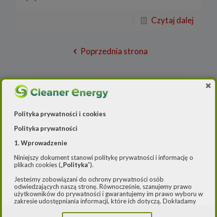
Czytaj dalej
Poprzednia strona
1
2
3
4
5
6
7
8
9
10
11
12
13
14
15
16
Polityka prywatności i cookies
17
18
19
20
21
22
23
24
Polityka prywatności
25
26
27
28
29
30
31
32
1. Wprowadzenie
33
34
35
36
37
38
39
40
Niniejszy dokument stanowi politykę prywatności i informację o
plikach cookies („
Polityka
”).
41
42
43
44
45
46
47
48
Jesteśmy zobowiązani do ochrony prywatności osób
49
50
51
52
53
54
55
56
odwiedzających naszą stronę. Równocześnie, szanujemy prawo
użytkowników do prywatności i gwarantujemy im prawo wyboru w
57
58
59
60
61
62
63
64
zakresie udostępniania informacji, które ich dotyczą. Dokładamy
starań, aby przetwarzanie odbywało się zgodnie z obowiązującymi
przepisami, w szczególności rozporządzeniem Parlamentu