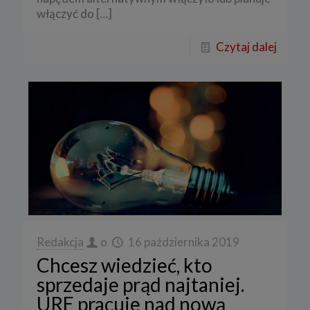
włączyć do
[…]
Czytaj dalej
Redakcja
o
16 października 2019
Chcesz wiedzieć, kto
sprzedaje prąd najtaniej.
URE pracuje nad nową