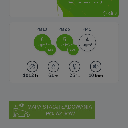
9. Prawa podmiotów danych
Zgodnie z RODO, przysługuje Ci:
a) prawo dostępu do swoich danych oraz otrzymania ich kopii;
b) prawo do sprostowania (poprawiania) swoich danych;
c) prawo do usunięcia danych, ograniczenia przetwarzania danych;
d) prawo do wniesienia sprzeciwu wobec przetwarzania danych;
e) prawo do przenoszenia danych;
f) prawo do wniesienia skargi do organu nadzorczego.
10 .Przekazywanie danych do państwa trzeciego lub
organizacji międzynarodowej
Nie przekazujemy Twoich danych poza teren Europejskiego
Obszaru Gospodarczego.
Pliki cookies
1. Co to są pliki cookies?
Cookies to fragmenty informacji, które są przechowywane na
Twoim komputerze, tablecie lub telefonie („Urządzenia końcowe”),
w momencie gdy odwiedzasz stronę internetową. Cookies
pozwalają zidentyfikować Urządzenie końcowe zawsze kiedy