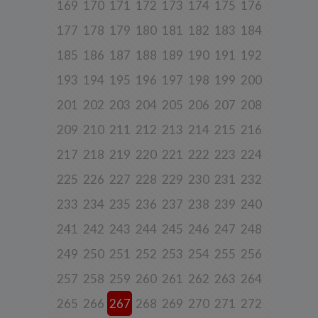
169
170
171
172
173
174
175
176
3. Zakres przetwarzanych danych
177
178
179
180
181
182
183
184
Spółka przetwarza dane, które użytkownicy podają lub
udostępniają w historii przeglądania stron i aplikacji w ramach
185
186
187
188
189
190
191
192
korzystania z naszych usług (wraz ze zautomatyzowaną analizą
aktywności użytkownika na stronie).
193
194
195
196
197
198
199
200
Spółka przetwarza również dane, które użytkownik podaje w celu
201
202
203
204
205
206
207
208
założenia konta lub korzystania z usługi newslettera, tj. imię,
nazwisko, adres e-mail.
209
210
211
212
213
214
215
216
4. Cel i podstawa przetwarzania danych
217
218
219
220
221
222
223
224
Twoje dane będą przetwarzane do celu:
225
226
227
228
229
230
231
232
a) realizacji usługi w oparciu o regulamin korzystania z serwisu, jeśli
użytkownik zarejestruje swoje konto lub skorzysta z usługi
newslettera (podstawa z art. 6 ust. 1 lit. b RODO),
233
234
235
236
237
238
239
240
b) dopasowania treści serwisu do zainteresowań użytkownika, a
241
242
243
244
245
246
247
248
także wykrywania nadużyć oraz pomiarów statystycznych i
udoskonalenia usług, będącego realizacją naszego prawnie
249
250
251
252
253
254
255
256
uzasadnionego interesu (podstawa z art. 6 ust. 1 lit. f RODO),
c) ewentualnego ustalenia, dochodzenia lub obrony przed
257
258
259
260
261
262
263
264
roszczeniami będącego realizacją naszego prawnie uzasadnionego
w tym interesu (podstawa z art. 6 ust. 1 lit. f RODO).
265
266
267
268
269
270
271
272