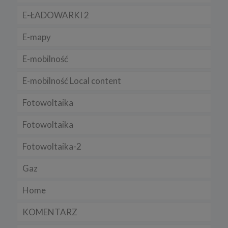
technologii może wpłynąć na sposób funkcjonowania naszego
serwisu.
E-ŁADOWARKI 2
Niniejsza Polityka może być co pewien czas aktualizowana poprzez
E-mapy
zamieszczenie w serwisie jej nowej wersji.
Regulamin serwisu
E-mobilność
E-mobilność Local content
Fotowoltaika
Fotowoltaika
Fotowoltaika-2
Gaz
Home
KOMENTARZ