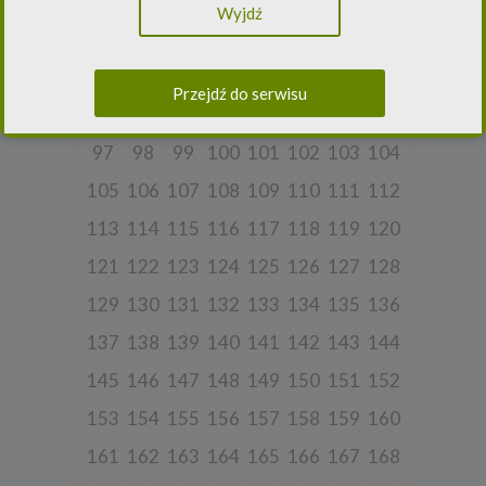
65
66
67
68
69
70
71
72
Wyjdź
Europejskiego i Rady (UE) 2016/979 z dnia 27 kwietnia 2016 r. w
sprawie ochrony osób fizycznych w związku z przetwarzaniem
73
74
75
76
77
78
79
80
danych osobowych i w sprawie swobodnego przepływu takich
danych oraz uchylenia dyrektywy 95/46/WE (ogólne
81
82
83
84
85
86
87
88
rozporządzenie o ochronie danych) („
RODO
”) oraz ustawą z dnia
Przejdź do serwisu
10 maja 2018 roku o ochronie danych osobowych („
UODO
”).
89
90
91
92
93
94
95
96
2.
Administrator danych osobowych
97
98
99
100
101
102
103
104
Niniejsza Polityka dotyczy przetwarzania danych osobowych,
których administratorem jest Cleaner Energy spółka z ograniczoną
105
106
107
108
109
110
111
112
odpowiedzialnością sp. k. z siedzibą w Warszawie, przy ul.
Dąbrowieckiej 6A lok. 6, 03-932 Warszawa, wpisana do rejestru
przedsiębiorców Krajowego Rejestru Sądowego, prowadzonego
113
114
115
116
117
118
119
120
przez Sąd Rejonowy dla m. st. Warszawy w Warszawie, XIII
Wydział Gospodarczy Krajowego Rejestru Sądowego za numerem
121
122
123
124
125
126
127
128
KRS 0000770248, REGON 382497533, NIP 1132992861
(„
Spółka
”).
129
130
131
132
133
134
135
136
Spółka, jako administrator danych osobowych, decyduje o celach i
sposobach przetwarzania danych osobowych użytkowników.
137
138
139
140
141
142
143
144
W sprawach ochrony swoich danych osobowych możesz
145
146
147
148
149
150
151
152
skontaktować się z nami:
153
154
155
156
157
158
159
160
a) pod adresem e-mail:
rodo@cleanerenergy.pl
b) pisemnie na adres siedziby Spółki.
161
162
163
164
165
166
167
168