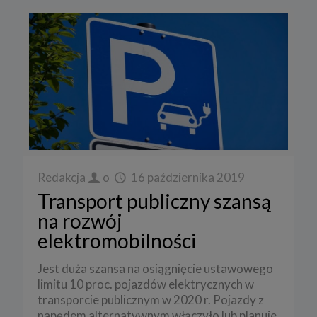
Redakcja
o
16 października 2019
Transport publiczny szansą
na rozwój
elektromobilności
Jest duża szansa na osiągnięcie ustawowego
limitu 10 proc. pojazdów elektrycznych w
transporcie publicznym w 2020 r. Pojazdy z
napędem alternatywnym włączyło lub planuje