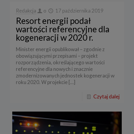
Redakcja
o
17 października 2019
Resort energii podał
wartości referencyjne dla
kogeneracji w 2020 r.
Minister energii opublikował – zgodnie z
obowiązującymi przepisami – projekt
rozporządzenia, określającego wartości
referencyjne dla nowych i znacznie
zmodernizowanych jednostek kogeneracji w
roku 2020. W projekcie
[…]
Czytaj dalej