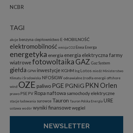
NCBR
TAGI
E-MOBILNOŚĆ
benzyna
ciepłownictwo
akcje
elektromobilność
Enea
Energa
emisja CO2
energetyka
energia elektryczna
farmy
energia
fotowoltaika
GAZ
wiatrowe
Gaz System
giełda
inwestycje
KGHM
Lotos
GPW
lng
miedź
Ministerstwo
NFOŚiGW
odnawialne żrodła energii
offshore
Klimatu i Środowiska
OZE
PKN Orlen
PGE
PGNiG
paliwo
wind
Ropa naftowa
samochody elektryczne
PSE
PV
prawo
Tauron
URE
surowce
stacje ładowania
Tauron Polska Energia
wyniki finansowe
węgiel
ustawa
wodór
NEWSLETTER