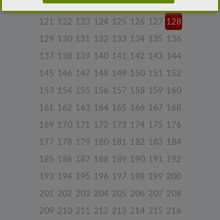
113
114
115
116
117
118
119
120
2.
Administrator danych osobowych
121
122
123
124
125
126
127
128
Niniejsza Polityka dotyczy przetwarzania danych osobowych,
których administratorem jest Cleaner Energy spółka z ograniczoną
129
130
131
132
133
134
135
136
odpowiedzialnością sp. k. z siedzibą w Warszawie, przy ul.
Dąbrowieckiej 6A lok. 6, 03-932 Warszawa, wpisana do rejestru
przedsiębiorców Krajowego Rejestru Sądowego, prowadzonego
137
138
139
140
141
142
143
144
przez Sąd Rejonowy dla m. st. Warszawy w Warszawie, XIII
Wydział Gospodarczy Krajowego Rejestru Sądowego za numerem
145
146
147
148
149
150
151
152
KRS 0000770248, REGON 382497533, NIP 1132992861
(„
Spółka
”).
153
154
155
156
157
158
159
160
Spółka, jako administrator danych osobowych, decyduje o celach i
sposobach przetwarzania danych osobowych użytkowników.
161
162
163
164
165
166
167
168
W sprawach ochrony swoich danych osobowych możesz
169
170
171
172
173
174
175
176
skontaktować się z nami:
177
178
179
180
181
182
183
184
a) pod adresem e-mail:
rodo@cleanerenergy.pl
b) pisemnie na adres siedziby Spółki.
185
186
187
188
189
190
191
192
193
194
195
196
197
198
199
200
3. Zakres przetwarzanych danych
201
202
203
204
205
206
207
208
Spółka przetwarza dane, które użytkownicy podają lub
udostępniają w historii przeglądania stron i aplikacji w ramach
209
210
211
212
213
214
215
216
korzystania z naszych usług (wraz ze zautomatyzowaną analizą