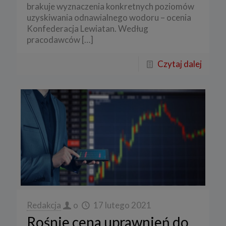
brakuje wyznaczenia konkretnych poziomów
uzyskiwania odnawialnego wodoru – ocenia
Konfederacja Lewiatan. Według
pracodawców
[…]
Czytaj dalej
Redakcja
o
17 lutego 2021
Rośnie cena uprawnień do