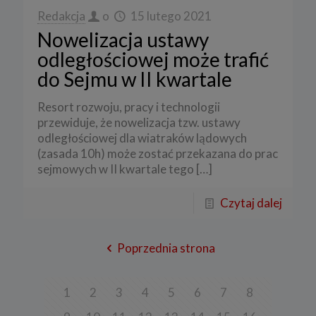
Redakcja
o
15 lutego 2021
Nowelizacja ustawy
odległościowej może trafić
do Sejmu w II kwartale
Resort rozwoju, pracy i technologii
przewiduje, że nowelizacja tzw. ustawy
odległościowej dla wiatraków lądowych
(zasada 10h) może zostać przekazana do prac
sejmowych w II kwartale tego
[…]
Czytaj dalej
Poprzednia strona
1
2
3
4
5
6
7
8