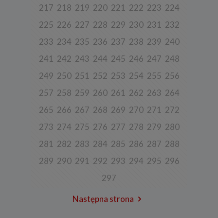
aktywności użytkownika na stronie).
217
218
219
220
221
222
223
224
Spółka przetwarza również dane, które użytkownik podaje w celu
225
226
227
228
229
230
231
232
założenia konta lub korzystania z usługi newslettera, tj. imię,
nazwisko, adres e-mail.
233
234
235
236
237
238
239
240
4. Cel i podstawa przetwarzania danych
241
242
243
244
245
246
247
248
Twoje dane będą przetwarzane do celu:
249
250
251
252
253
254
255
256
a) realizacji usługi w oparciu o regulamin korzystania z serwisu, jeśli
użytkownik zarejestruje swoje konto lub skorzysta z usługi
newslettera (podstawa z art. 6 ust. 1 lit. b RODO),
257
258
259
260
261
262
263
264
b) dopasowania treści serwisu do zainteresowań użytkownika, a
265
266
267
268
269
270
271
272
także wykrywania nadużyć oraz pomiarów statystycznych i
udoskonalenia usług, będącego realizacją naszego prawnie
273
274
275
276
277
278
279
280
uzasadnionego interesu (podstawa z art. 6 ust. 1 lit. f RODO),
c) ewentualnego ustalenia, dochodzenia lub obrony przed
281
282
283
284
285
286
287
288
roszczeniami będącego realizacją naszego prawnie uzasadnionego
w tym interesu (podstawa z art. 6 ust. 1 lit. f RODO).
289
290
291
292
293
294
295
296
5. Wymóg podania danych
297
Podanie danych w celu realizacji usług jest niezbędne do
świadczenia tych usług. W razie niepodania tych danych usługa nie
Następna strona
będzie mogła być świadczona.
Przetwarzanie danych w pozostałych celach tj. dopasowanie treści