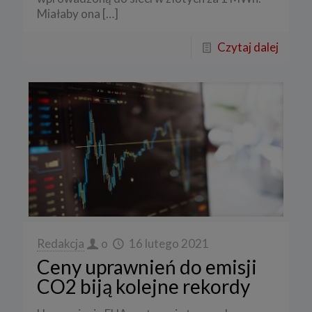
Miałaby ona
[…]
Czytaj dalej
Redakcja
o
16 lutego 2021
Ceny uprawnień do emisji
CO2 biją kolejne rekordy