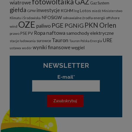
fotowoltaika
GAZ
wiatrowe
Gaz System
giełda
inwestycje
KGHM
Lotos
GPW
lng
miedź
Ministerstwo
NFOŚiGW
odnawialne żrodła energii
offshore
Klimatu i Środowiska
OZE
PKN Orlen
PGE
PGNiG
paliwo
wind
Ropa naftowa
samochody elektryczne
PSE
PV
prawo
Tauron
URE
surowce
stacje ładowania
Tauron Polska Energia
wyniki finansowe
węgiel
ustawa
wodór
NEWSLETTER
E-mail*