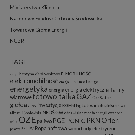
Ministerstwo Klimatu
Narodowy Fundusz Ochrony Środowiska
Towarowa Giełda Energii
NCBR
TAGI
E-MOBILNOŚĆ
benzyna
ciepłownictwo
akcje
elektromobilność
Enea
Energa
emisja CO2
energetyka
energia elektryczna
farmy
energia
fotowoltaika
GAZ
wiatrowe
Gaz System
giełda
inwestycje
KGHM
Lotos
GPW
lng
miedź
Ministerstwo
NFOŚiGW
odnawialne żrodła energii
offshore
Klimatu i Środowiska
OZE
PKN Orlen
PGE
PGNiG
paliwo
wind
Ropa naftowa
samochody elektryczne
PSE
PV
prawo