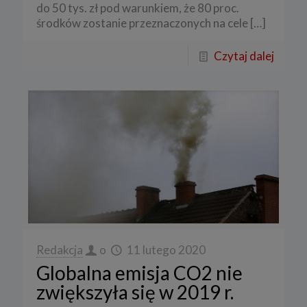
do 50 tys. zł pod warunkiem, że 80 proc.
środków zostanie przeznaczonych na cele
[…]
Czytaj dalej
Redakcja
o
11 lutego 2020
Globalna emisja CO2 nie
zwiększyła się w 2019 r.