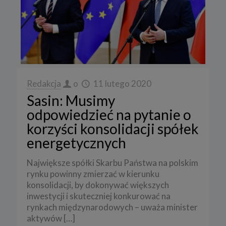
Redakcja
o
11 lutego 2020
Sasin: Musimy
odpowiedzieć na pytanie o
korzyści konsolidacji spółek
energetycznych
Największe spółki Skarbu Państwa na polskim
rynku powinny zmierzać w kierunku
konsolidacji, by dokonywać większych
inwestycji i skuteczniej konkurować na
rynkach międzynarodowych – uważa minister
aktywów
[…]