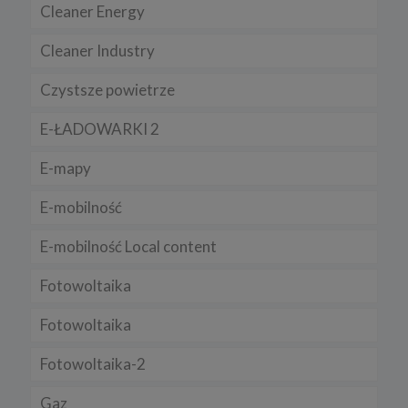
Cleaner Energy
Chrome, Firefox, Safari
.
Pamiętaj, że zmiana ustawienia plików cookies i podobnych
Cleaner Industry
technologii może wpłynąć na sposób funkcjonowania naszego
serwisu.
Czystsze powietrze
Niniejsza Polityka może być co pewien czas aktualizowana poprzez
zamieszczenie w serwisie jej nowej wersji.
E-ŁADOWARKI 2
Regulamin serwisu
E-mapy
E-mobilność
E-mobilność Local content
Fotowoltaika
Fotowoltaika
Fotowoltaika-2
Gaz