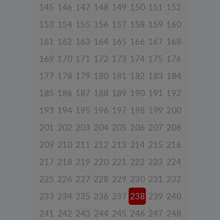
145
146
147
148
149
150
151
152
b) pisemnie na adres siedziby Spółki.
153
154
155
156
157
158
159
160
161
162
163
164
165
166
167
168
3. Zakres przetwarzanych danych
Spółka przetwarza dane, które użytkownicy podają lub
169
170
171
172
173
174
175
176
udostępniają w historii przeglądania stron i aplikacji w ramach
korzystania z naszych usług (wraz ze zautomatyzowaną analizą
177
178
179
180
181
182
183
184
aktywności użytkownika na stronie).
185
186
187
188
189
190
191
192
Spółka przetwarza również dane, które użytkownik podaje w celu
założenia konta lub korzystania z usługi newslettera, tj. imię,
nazwisko, adres e-mail.
193
194
195
196
197
198
199
200
4. Cel i podstawa przetwarzania danych
201
202
203
204
205
206
207
208
Twoje dane będą przetwarzane do celu:
209
210
211
212
213
214
215
216
a) realizacji usługi w oparciu o regulamin korzystania z serwisu, jeśli
użytkownik zarejestruje swoje konto lub skorzysta z usługi
217
218
219
220
221
222
223
224
newslettera (podstawa z art. 6 ust. 1 lit. b RODO),
225
226
227
228
229
230
231
232
b) dopasowania treści serwisu do zainteresowań użytkownika, a
także wykrywania nadużyć oraz pomiarów statystycznych i
233
234
235
236
237
238
239
240
udoskonalenia usług, będącego realizacją naszego prawnie
uzasadnionego interesu (podstawa z art. 6 ust. 1 lit. f RODO),
241
242
243
244
245
246
247
248
c) ewentualnego ustalenia, dochodzenia lub obrony przed