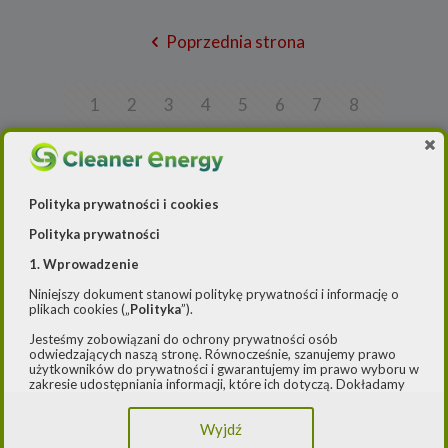
Poprzednia strona
1
2
3
4
5
6
7
8
9
10
11
12
13
14
15
16
17
18
19
20
21
22
23
24
Polityka prywatności i cookies
25
26
27
28
29
30
31
32
Polityka prywatności
33
34
35
36
37
38
39
40
1. Wprowadzenie
41
42
43
44
45
46
47
48
Niniejszy dokument stanowi politykę prywatności i informację o
plikach cookies („
Polityka
”).
49
50
51
52
53
54
55
56
Jesteśmy zobowiązani do ochrony prywatności osób
57
58
59
60
61
62
63
64
odwiedzających naszą stronę. Równocześnie, szanujemy prawo
użytkowników do prywatności i gwarantujemy im prawo wyboru w
65
66
67
68
69
70
71
72
zakresie udostępniania informacji, które ich dotyczą. Dokładamy
starań, aby przetwarzanie odbywało się zgodnie z obowiązującymi
przepisami, w szczególności rozporządzeniem Parlamentu
73
74
75
76
77
78
79
80
Wyjdź
Europejskiego i Rady (UE) 2016/979 z dnia 27 kwietnia 2016 r. w
sprawie ochrony osób fizycznych w związku z przetwarzaniem