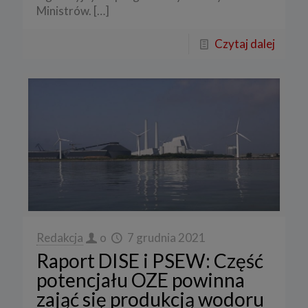
Ministrów.
[…]
Czytaj dalej
Redakcja
o
7 grudnia 2021
Raport DISE i PSEW: Część
potencjału OZE powinna
zająć się produkcją wodoru