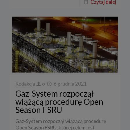
Czytaj dalej
Redakcja
o
6 grudnia 2021
Gaz-System rozpoczął
wiążącą procedurę Open
Season FSRU
Gaz-System rozpoczął wiążącą procedurę
Open Season FSRU, której celem jest