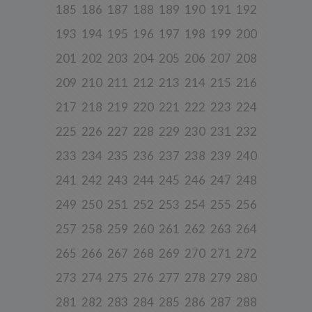
185
186
187
188
189
190
191
192
Spółka przetwarza dane, które użytkownicy podają lub
udostępniają w historii przeglądania stron i aplikacji w ramach
193
194
195
196
197
198
199
200
korzystania z naszych usług (wraz ze zautomatyzowaną analizą
aktywności użytkownika na stronie).
201
202
203
204
205
206
207
208
Spółka przetwarza również dane, które użytkownik podaje w celu
209
210
211
212
213
214
215
216
założenia konta lub korzystania z usługi newslettera, tj. imię,
nazwisko, adres e-mail.
217
218
219
220
221
222
223
224
4. Cel i podstawa przetwarzania danych
225
226
227
228
229
230
231
232
Twoje dane będą przetwarzane do celu:
233
234
235
236
237
238
239
240
a) realizacji usługi w oparciu o regulamin korzystania z serwisu, jeśli
użytkownik zarejestruje swoje konto lub skorzysta z usługi
newslettera (podstawa z art. 6 ust. 1 lit. b RODO),
241
242
243
244
245
246
247
248
b) dopasowania treści serwisu do zainteresowań użytkownika, a
249
250
251
252
253
254
255
256
także wykrywania nadużyć oraz pomiarów statystycznych i
udoskonalenia usług, będącego realizacją naszego prawnie
257
258
259
260
261
262
263
264
uzasadnionego interesu (podstawa z art. 6 ust. 1 lit. f RODO),
c) ewentualnego ustalenia, dochodzenia lub obrony przed
265
266
267
268
269
270
271
272
roszczeniami będącego realizacją naszego prawnie uzasadnionego
w tym interesu (podstawa z art. 6 ust. 1 lit. f RODO).
273
274
275
276
277
278
279
280
5. Wymóg podania danych
281
282
283
284
285
286
287
288
Podanie danych w celu realizacji usług jest niezbędne do