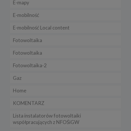
E-mapy
Niniejsza Polityka może być co pewien czas aktualizowana poprzez
zamieszczenie w serwisie jej nowej wersji.
E-mobilność
Regulamin serwisu
E-mobilność Local content
Fotowoltaika
Fotowoltaika
Fotowoltaika-2
Gaz
Home
KOMENTARZ
Lista instalatorów fotowoltaiki
współpracujących z NFOŚiGW