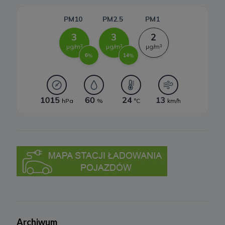
Zgodnie z RODO, przysługuje Ci:
a) prawo dostępu do swoich danych oraz otrzymania ich kopii;
b) prawo do sprostowania (poprawiania) swoich danych;
c) prawo do usunięcia danych, ograniczenia przetwarzania danych;
d) prawo do wniesienia sprzeciwu wobec przetwarzania danych;
e) prawo do przenoszenia danych;
f) prawo do wniesienia skargi do organu nadzorczego.
10 .Przekazywanie danych do państwa trzeciego lub
organizacji międzynarodowej
Nie przekazujemy Twoich danych poza teren Europejskiego
Obszaru Gospodarczego.
Pliki cookies
1. Co to są pliki cookies?
Cookies to fragmenty informacji, które są przechowywane na
Twoim komputerze, tablecie lub telefonie („Urządzenia końcowe”),
w momencie gdy odwiedzasz stronę internetową. Cookies
pozwalają zidentyfikować Urządzenie końcowe zawsze kiedy
odwiedzasz daną stronę.
Archiwum