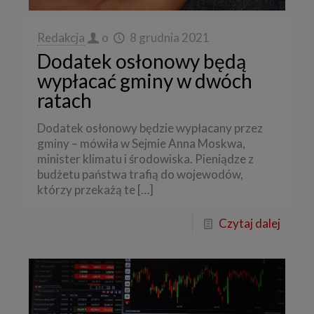
Redakcja
o
8 grudnia 2021
Dodatek osłonowy będą
wypłacać gminy w dwóch
ratach
Dodatek osłonowy będzie wypłacany przez
gminy – mówiła w Sejmie Anna Moskwa,
minister klimatu i środowiska. Pieniądze z
budżetu państwa trafią do wojewodów,
którzy przekażą te
[…]
Czytaj dalej