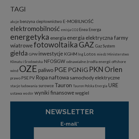
TAGI
E-MOBILNOŚĆ
benzyna
ciepłownictwo
akcje
elektromobilność
Enea
Energa
emisja CO2
energetyka
energia elektryczna
farmy
energia
fotowoltaika
GAZ
wiatrowe
Gaz System
giełda
inwestycje
KGHM
Lotos
GPW
lng
miedź
Ministerstwo
NFOŚiGW
odnawialne żrodła energii
offshore
Klimatu i Środowiska
OZE
PKN Orlen
PGE
PGNiG
paliwo
wind
Ropa naftowa
samochody elektryczne
PSE
PV
prawo
Tauron
URE
surowce
stacje ładowania
Tauron Polska Energia
wyniki finansowe
węgiel
ustawa
wodór
NEWSLETTER
E-mail*