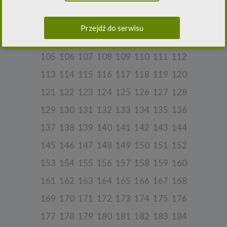
81
82
83
84
85
86
87
88
danych osobowych i w sprawie swobodnego przepływu takich
danych oraz uchylenia dyrektywy 95/46/WE (ogólne
89
90
91
92
93
94
95
96
rozporządzenie o ochronie danych) („
RODO
”) oraz ustawą z dnia
Przejdź do serwisu
10 maja 2018 roku o ochronie danych osobowych („
UODO
”).
97
98
99
100
101
102
103
104
2.
Administrator danych osobowych
105
106
107
108
109
110
111
112
Niniejsza Polityka dotyczy przetwarzania danych osobowych,
których administratorem jest Cleaner Energy spółka z ograniczoną
113
114
115
116
117
118
119
120
odpowiedzialnością sp. k. z siedzibą w Warszawie, przy ul.
Dąbrowieckiej 6A lok. 6, 03-932 Warszawa, wpisana do rejestru
przedsiębiorców Krajowego Rejestru Sądowego, prowadzonego
121
122
123
124
125
126
127
128
przez Sąd Rejonowy dla m. st. Warszawy w Warszawie, XIII
Wydział Gospodarczy Krajowego Rejestru Sądowego za numerem
129
130
131
132
133
134
135
136
KRS 0000770248, REGON 382497533, NIP 1132992861
(„
Spółka
”).
137
138
139
140
141
142
143
144
Spółka, jako administrator danych osobowych, decyduje o celach i
sposobach przetwarzania danych osobowych użytkowników.
145
146
147
148
149
150
151
152
W sprawach ochrony swoich danych osobowych możesz
153
154
155
156
157
158
159
160
skontaktować się z nami:
161
162
163
164
165
166
167
168
a) pod adresem e-mail:
rodo@cleanerenergy.pl
b) pisemnie na adres siedziby Spółki.
169
170
171
172
173
174
175
176
177
178
179
180
181
182
183
184
3. Zakres przetwarzanych danych