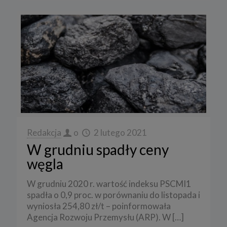
Redakcja
o
2 lutego 2021
W grudniu spadły ceny
węgla
W grudniu 2020 r. wartość indeksu PSCMI1
spadła o 0,9 proc. w porównaniu do listopada i
wyniosła 254,80 zł/t – poinformowała
Agencja Rozwoju Przemysłu (ARP). W
[…]