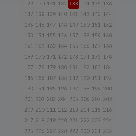
129
130
131
132
133
134
135
136
Niniejsza Polityka dotyczy przetwarzania danych osobowych,
których administratorem jest Cleaner Energy spółka z ograniczoną
odpowiedzialnością sp. k. z siedzibą w Warszawie, przy ul.
137
138
139
140
141
142
143
144
Dąbrowieckiej 6A lok. 6, 03-932 Warszawa, wpisana do rejestru
przedsiębiorców Krajowego Rejestru Sądowego, prowadzonego
145
146
147
148
149
150
151
152
przez Sąd Rejonowy dla m. st. Warszawy w Warszawie, XIII
Wydział Gospodarczy Krajowego Rejestru Sądowego za numerem
153
154
155
156
157
158
159
160
KRS 0000770248, REGON 382497533, NIP 1132992861
(„
Spółka
”).
161
162
163
164
165
166
167
168
Spółka, jako administrator danych osobowych, decyduje o celach i
sposobach przetwarzania danych osobowych użytkowników.
169
170
171
172
173
174
175
176
W sprawach ochrony swoich danych osobowych możesz
177
178
179
180
181
182
183
184
skontaktować się z nami:
a) pod adresem e-mail:
rodo@cleanerenergy.pl
185
186
187
188
189
190
191
192
b) pisemnie na adres siedziby Spółki.
193
194
195
196
197
198
199
200
201
202
203
204
205
206
207
208
3. Zakres przetwarzanych danych
209
210
211
212
213
214
215
216
Spółka przetwarza dane, które użytkownicy podają lub
udostępniają w historii przeglądania stron i aplikacji w ramach
217
218
219
220
221
222
223
224
korzystania z naszych usług (wraz ze zautomatyzowaną analizą
aktywności użytkownika na stronie).
225
226
227
228
229
230
231
232
Spółka przetwarza również dane, które użytkownik podaje w celu