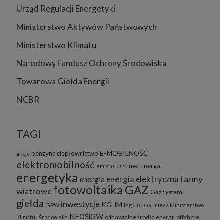
Urząd Regulacji Energetyki
Ministerstwo Aktywów Państwowych
Ministerstwo Klimatu
Narodowy Fundusz Ochrony Środowiska
Towarowa Giełda Energii
NCBR
TAGI
E-MOBILNOŚĆ
benzyna
ciepłownictwo
akcje
elektromobilność
Enea
Energa
emisja CO2
energetyka
energia elektryczna
farmy
energia
fotowoltaika
GAZ
wiatrowe
Gaz System
giełda
inwestycje
KGHM
Lotos
GPW
lng
miedź
Ministerstwo
NFOŚiGW
odnawialne żrodła energii
offshore
Klimatu i Środowiska