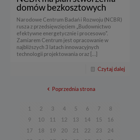
domów bezkosztowych
Narodowe Centrum Badań i Rozwoju (NCBR)
rusza z przedsięwzięciem „Budownictwo
efektywne energetycznie i procesowo”.
Zamiarem Centrum jest opracowanie w
najbliższych 3 latach innowacyjnych
technologii projektowania oraz
[…]
Czytaj dalej
Poprzednia strona
1
2
3
4
5
6
7
8
9
10
11
12
13
14
15
16
17
18
19
20
21
22
23
24