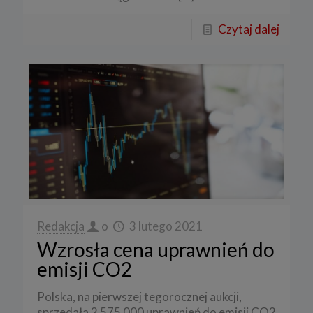
Czytaj dalej
Redakcja
o
3 lutego 2021
Wzrosła cena uprawnień do
emisji CO2
Polska, na pierwszej tegorocznej aukcji,
sprzedała 2 575 000 uprawnień do emisji CO2