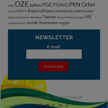
OZE
PKN Orlen
PGE
PGNiG
paliwo
wind
Ropa naftowa
samochody elektryczne
PSE
PV
prawo
Tauron
URE
surowce
stacje ładowania
Tauron Polska Energia
wyniki finansowe
węgiel
ustawa
wodór
NEWSLETTER
E-mail*
Copyright by Cleanerenergy.pl