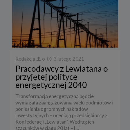
Redakcja
o
3 lutego 2021
Pracodawcy z Lewiatana o
przyjętej polityce
energetycznej 2040
Transformacja energetyczna będzie
wymagała zaangażowania wielu podmiotów i
poniesienia ogromnych nakładów
inwestycyjnych – oceniają przedsiębiorcy z
Konfederacji „Lewiatan”. Według ich
szacunków w ciągu 20 lat –
[…]