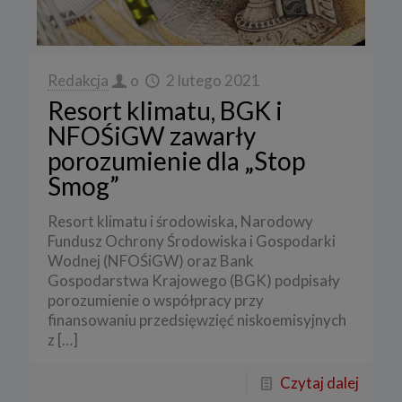
Redakcja
o
2 lutego 2021
Resort klimatu, BGK i
NFOŚiGW zawarły
porozumienie dla „Stop
Smog”
Resort klimatu i środowiska, Narodowy
Fundusz Ochrony Środowiska i Gospodarki
Wodnej (NFOŚiGW) oraz Bank
Gospodarstwa Krajowego (BGK) podpisały
porozumienie o współpracy przy
finansowaniu przedsięwzięć niskoemisyjnych
z
[…]
Czytaj dalej