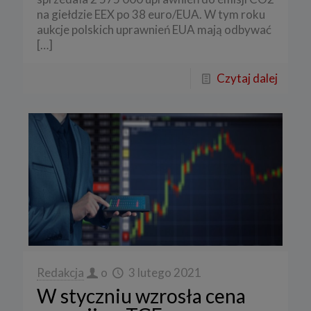
na giełdzie EEX po 38 euro/EUA. W tym roku
aukcje polskich uprawnień EUA mają odbywać
[…]
Czytaj dalej
Redakcja
o
3 lutego 2021
W styczniu wzrosła cena