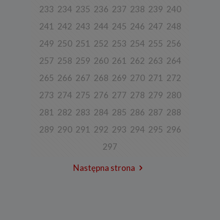
założenia konta lub korzystania z usługi newslettera, tj. imię,
233
234
235
236
237
238
239
240
nazwisko, adres e-mail.
241
242
243
244
245
246
247
248
4. Cel i podstawa przetwarzania danych
249
250
251
252
253
254
255
256
Twoje dane będą przetwarzane do celu:
a) realizacji usługi w oparciu o regulamin korzystania z serwisu, jeśli
257
258
259
260
261
262
263
264
użytkownik zarejestruje swoje konto lub skorzysta z usługi
newslettera (podstawa z art. 6 ust. 1 lit. b RODO),
265
266
267
268
269
270
271
272
b) dopasowania treści serwisu do zainteresowań użytkownika, a
273
274
275
276
277
278
279
280
także wykrywania nadużyć oraz pomiarów statystycznych i
udoskonalenia usług, będącego realizacją naszego prawnie
uzasadnionego interesu (podstawa z art. 6 ust. 1 lit. f RODO),
281
282
283
284
285
286
287
288
c) ewentualnego ustalenia, dochodzenia lub obrony przed
289
290
291
292
293
294
295
296
roszczeniami będącego realizacją naszego prawnie uzasadnionego
w tym interesu (podstawa z art. 6 ust. 1 lit. f RODO).
297
5. Wymóg podania danych
Następna strona
Podanie danych w celu realizacji usług jest niezbędne do
świadczenia tych usług. W razie niepodania tych danych usługa nie
będzie mogła być świadczona.
Przetwarzanie danych w pozostałych celach tj. dopasowanie treści
serwisu do zainteresowań, pomiarów statystycznych i
udoskonalenia usług w ramach serwisu jest niezbędne w celu