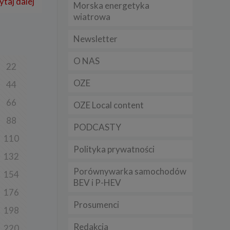
ytaj dalej
Morska energetyka
t
wiatrowa
sobowych
Newsletter
Twoich
O NAS
ba że
22
prawnie
 lub
OZE
44
y
66
OZE Local content
Twoich
rawa –
88
PODCASTY
110
Polityka prywatności
132
Porównywarka samochodów
i te
154
BEV i P-HEV
ch
176
Prosumenci
198
tingu
ne do
Redakcja
sług
220