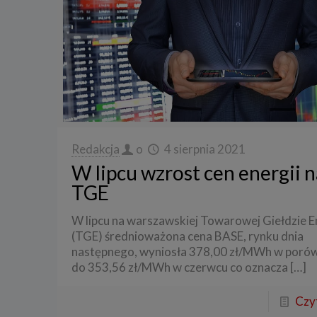
3. Zak
Spółka 
stron i
aktywno
Spółka 
korzysta
4. Cel 
Twoje d
Redakcja
o
4 sierpnia 2021
a) reali
W lipcu wzrost cen energii n
swoje ko
TGE
b) dopa
oraz po
uzasadni
W lipcu na warszawskiej Towarowej Giełdzie E
(TGE) średnioważona cena BASE, rynku dnia
c) ewen
naszego
następnego, wyniosła 378,00 zł/MWh w poró
do 353,56 zł/MWh w czerwcu co oznacza
[…]
5. Wym
Podanie 
niepoda
Czyt