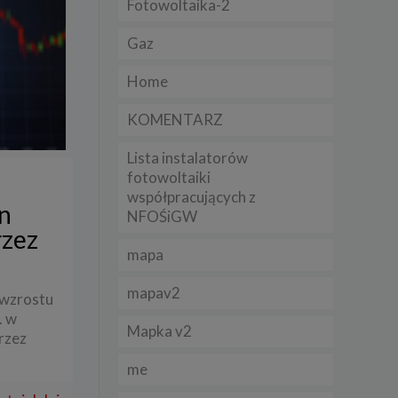
Fotowoltaika-2
Gaz
lądania
lizą
Home
b
KOMENTARZ
Lista instalatorów
fotowoltaiki
współpracujących z
struje
n
NFOŚiGW
rzez
adużyć
mapa
rawnie
mapav2
izacją
 wzrostu
.
. w
Mapka v2
rzez
zie
me