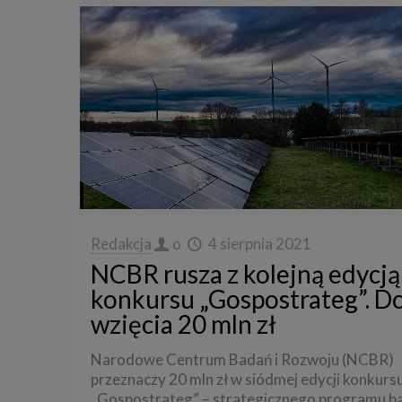
Redakcja
o
4 sierpnia 2021
NCBR rusza z kolejną edycją
konkursu „Gospostrateg”. D
wzięcia 20 mln zł
Narodowe Centrum Badań i Rozwoju (NCBR)
przeznaczy 20 mln zł w siódmej edycji konkurs
„Gospostrateg” – strategicznego programu b