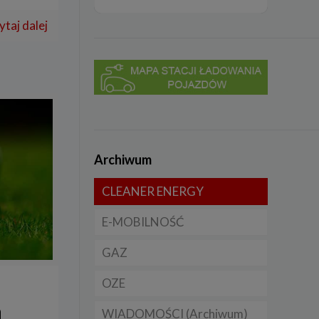
ytaj dalej
Archiwum
CLEANER ENERGY
E-MOBILNOŚĆ
Dla domu
GAZ
Dla firmy
Samochody elektryczne
EV
OZE
Dla samorządu
CNG
Samochody hybrydowe
a
WIADOMOŚCI (Archiwum)
LNG
Licznik OZE