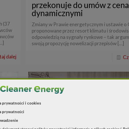
przekonuje do umów z cen
dynamicznymi
h (37
Zmiany w Prawie energetycznym i ustawie o
tawców
proponowane przez resort klimatu i środowis
edawców
odpowiedzią na sygnały rynkowe – tak argu
…]
swoją propozycję nowelizacji przepisów
[…]
aj dalej
Cz
a prywatności i cookies
a prywatności
owadzenie