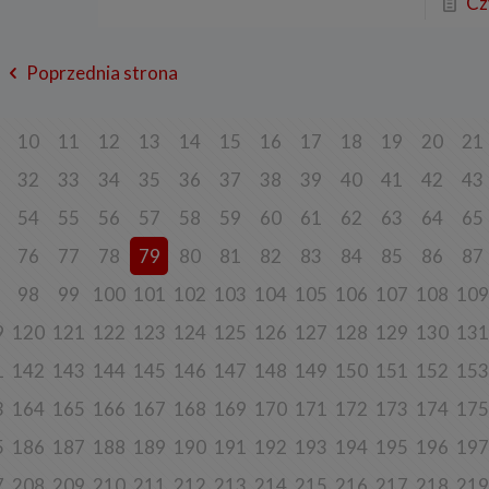
Cz
rzanie danych w pozostałych celach tj. dopasowanie treści serwisu do
esowań, pomiarów statystycznych i udoskonalenia usług w ramach serwisu jes
ne w celu zapewnienia wysokiej jakości usług. Niezebranie Twoich danych o
celach może uniemożliwić poprawne świadczenie usług.
Poprzednia strona
o do sprzeciwu
j chwili przysługuje Ci prawo do wniesienia sprzeciwu wobec przetwarzania 
opisanych powyżej. Przestaniemy przetwarzać Twoje dane w tych celach, chy
10
11
12
13
14
15
16
17
18
19
20
21
y w stanie wykazać, że w stosunku do Twoich danych istnieją dla nas ważne 
ione podstawy, które są nadrzędne wobec Twoich interesów, praw i wolności
32
33
34
35
36
37
38
39
40
41
42
43
ane będą nam niezbędne do ewentualnego ustalenia, dochodzenia lub obron
ń.
54
55
56
57
58
59
60
61
62
63
64
65
j chwili przysługuje Ci prawo do wniesienia sprzeciwu wobec przetwarzania 
w celu prowadzenia marketingu bezpośredniego. Jeżeli skorzystasz z tego p
76
77
78
79
80
81
82
83
84
85
86
87
taniemy przetwarzania danych w tym celu.
98
99
100
101
102
103
104
105
106
107
108
109
es przechowywania danych
9
120
121
122
123
124
125
126
127
128
129
130
131
dane osobowe:
będne do świadczenia usług, będą przechowywane przez okres, w którym usług
1
142
143
144
145
146
147
148
149
150
151
152
153
adczone, oraz po zakończeniu ich świadczenia, jednak wyłącznie jeżeli jest
ne lub wymagane w świetle obowiązującego prawa np. przetwarzanie w cela
3
164
165
166
167
168
169
170
171
172
173
174
175
ycznych, rozliczeniowych lub w celu dochodzenia roszczeń,
5
186
187
188
189
190
191
192
193
194
195
196
197
będne do dostosowania treści serwisu do zainteresowań, prowadzenia marke
łasnych, pomiarów statystycznych i udoskonalenia usług, będę przechowywa
 wyrażenia sprzeciwu lub do czasu zakończenia korzystania przez Ciebie z u
7
208
209
210
211
212
213
214
215
216
217
218
219