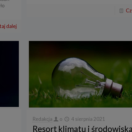
ło
Cz
aj dalej
Redakcja
o
4 sierpnia 2021
Resort klimatu i środowisk