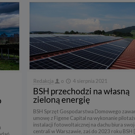
Redakcja
o
4 sierpnia 2021
BSH przechodzi na własną
zieloną energię
o
BSH Sprzęt Gospodarstwa Domowego zawar
umowę z Figene Capital na wykonanie pilota
instalacji fotowoltaicznej na dachu biura swoj
u
centrali w Warszawie, zaś do 2023 roku BSH
adań