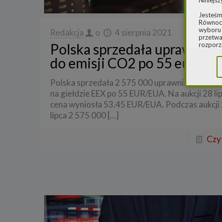
Niniejsz
Jesteśm
Równocz
wyboru 
Redakcja
o
4 sierpnia 2021
przetwa
Polska sprzedała uprawnien
rozporz
w spraw
do emisji CO2 po 55 euro
sprawie
rozporz
ochroni
Polska sprzedała 2 575 000 uprawnień do emi
2.
Admi
na giełdzie EEX po 55 EUR/EUA. Na aukcji 28 li
cena wyniosła 53,45 EUR/EUA. Podczas aukcji
Niniejs
Cleaner
lipca 2 575 000
[…]
ul. Dąb
Krajowe
Warszaw
Czyt
000077
Spółka,
danych
W spraw
a) pod 
b) pisem