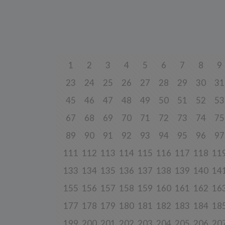
Przetwa
zainter
niezbęd
w tych 
6. Praw
W każde
danych 
1
2
3
4
5
6
7
8
9
będziem
uzasadn
23
24
25
26
27
28
29
30
31
Twoje d
roszcze
45
46
47
48
49
50
51
52
53
W każde
danych 
67
68
69
70
71
72
73
74
75
zaprzes
89
90
91
92
93
94
95
96
97
7. Okr
111
112
113
114
115
116
117
118
11
Twoje 
a) niez
133
134
135
136
137
138
139
140
14
będą świ
dozwolo
155
156
157
158
159
160
161
162
16
statyst
177
178
179
180
181
182
183
184
18
b) niez
usług w
momentu
199
200
201
202
203
204
205
206
20