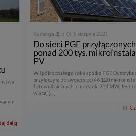
Redakcja
o
5 sierpnia 2021
Do sieci PGE przyłączonych
ponad 200 tys. mikroinstala
PV
tu
W I półroczu tego roku spółka PGE Dystrybu
przyłączyła do swojej sieci 46 120 mikroinstal
eństwa
fotowoltaicznych o mocy ok. 314 MW. Jest to 
więcej
[…]
owanym
Cz
aj dalej