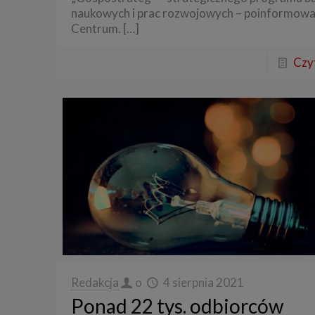
naukowych i prac rozwojowych – poinformowa
Centrum.
[…]
Czyt
Redakcja
o
4 sierpnia 2021
Ponad 22 tys. odbiorców