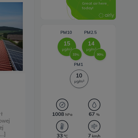
Systemy magazynowania
energii
ł
żowej
ej
[…]