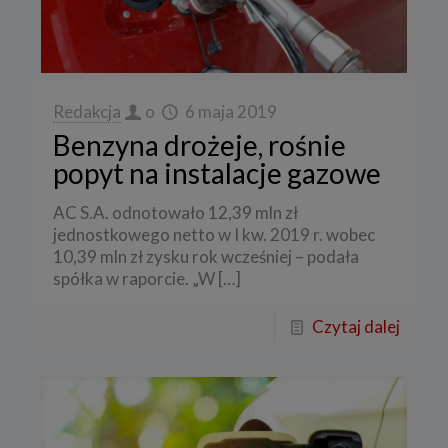
Redakcja
o
6 maja 2019
Benzyna drożeje, rośnie
popyt na instalacje gazowe
AC S.A. odnotowało 12,39 mln zł
jednostkowego netto w I kw. 2019 r. wobec
10,39 mln zł zysku rok wcześniej – podała
spółka w raporcie. „W
[…]
Czytaj dalej