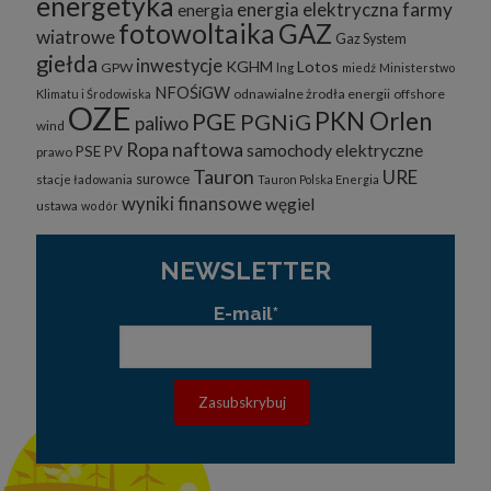
energetyka
energia elektryczna
farmy
energia
fotowoltaika
GAZ
wiatrowe
Gaz System
giełda
inwestycje
KGHM
Lotos
GPW
lng
miedź
Ministerstwo
NFOŚiGW
odnawialne żrodła energii
offshore
Klimatu i Środowiska
OZE
PKN Orlen
PGE
PGNiG
paliwo
wind
Ropa naftowa
samochody elektryczne
PSE
PV
prawo
Tauron
URE
surowce
stacje ładowania
Tauron Polska Energia
wyniki finansowe
węgiel
ustawa
wodór
NEWSLETTER
E-mail*