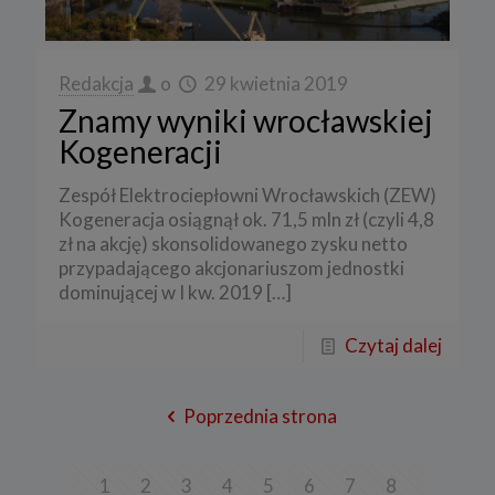
Redakcja
o
29 kwietnia 2019
Znamy wyniki wrocławskiej
Kogeneracji
Zespół Elektrociepłowni Wrocławskich (ZEW)
Kogeneracja osiągnął ok. 71,5 mln zł (czyli 4,8
zł na akcję) skonsolidowanego zysku netto
przypadającego akcjonariuszom jednostki
dominującej w I kw. 2019
[…]
Czytaj dalej
Poprzednia strona
1
2
3
4
5
6
7
8