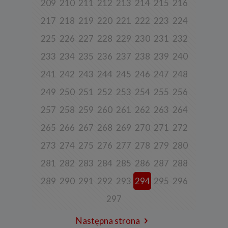
korzystania z naszych usług (wraz ze zautomatyzowaną analizą
209
210
211
212
213
214
215
216
aktywności użytkownika na stronie).
217
218
219
220
221
222
223
224
Spółka przetwarza również dane, które użytkownik podaje w celu
założenia konta lub korzystania z usługi newslettera, tj. imię,
225
226
227
228
229
230
231
232
nazwisko, adres e-mail.
4. Cel i podstawa przetwarzania danych
233
234
235
236
237
238
239
240
Twoje dane będą przetwarzane do celu:
241
242
243
244
245
246
247
248
a) realizacji usługi w oparciu o regulamin korzystania z serwisu, jeśli
249
250
251
252
253
254
255
256
użytkownik zarejestruje swoje konto lub skorzysta z usługi
newslettera (podstawa z art. 6 ust. 1 lit. b RODO),
257
258
259
260
261
262
263
264
b) dopasowania treści serwisu do zainteresowań użytkownika, a
także wykrywania nadużyć oraz pomiarów statystycznych i
265
266
267
268
269
270
271
272
udoskonalenia usług, będącego realizacją naszego prawnie
uzasadnionego interesu (podstawa z art. 6 ust. 1 lit. f RODO),
273
274
275
276
277
278
279
280
c) ewentualnego ustalenia, dochodzenia lub obrony przed
roszczeniami będącego realizacją naszego prawnie uzasadnionego
281
282
283
284
285
286
287
288
w tym interesu (podstawa z art. 6 ust. 1 lit. f RODO).
289
290
291
292
293
294
295
296
5. Wymóg podania danych
297
Podanie danych w celu realizacji usług jest niezbędne do
świadczenia tych usług. W razie niepodania tych danych usługa nie
będzie mogła być świadczona.
Następna strona