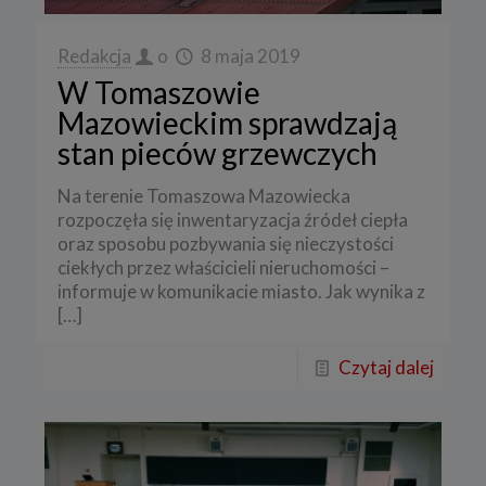
Redakcja
o
8 maja 2019
W Tomaszowie
Mazowieckim sprawdzają
stan pieców grzewczych
Na terenie Tomaszowa Mazowiecka
rozpoczęła się inwentaryzacja źródeł ciepła
oraz sposobu pozbywania się nieczystości
ciekłych przez właścicieli nieruchomości –
informuje w komunikacie miasto. Jak wynika z
[…]
Czytaj dalej