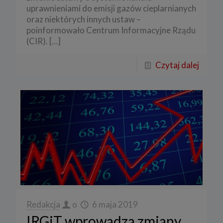
uprawnieniami do emisji gazów cieplarnianych
oraz niektórych innych ustaw –
poinformowało Centrum Informacyjne Rządu
(CIR).
[…]
Czytaj dalej
Redakcja
o
6 maja 2019
IRGiT wprowadza zmiany