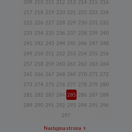
korzystania z naszych usług (wraz ze zautomatyzowaną analizą
209
210
211
212
213
214
215
216
aktywności użytkownika na stronie).
217
218
219
220
221
222
223
224
Spółka przetwarza również dane, które użytkownik podaje w celu
założenia konta lub korzystania z usługi newslettera, tj. imię,
225
226
227
228
229
230
231
232
nazwisko, adres e-mail.
4. Cel i podstawa przetwarzania danych
233
234
235
236
237
238
239
240
Twoje dane będą przetwarzane do celu:
241
242
243
244
245
246
247
248
a) realizacji usługi w oparciu o regulamin korzystania z serwisu, jeśli
249
250
251
252
253
254
255
256
użytkownik zarejestruje swoje konto lub skorzysta z usługi
newslettera (podstawa z art. 6 ust. 1 lit. b RODO),
257
258
259
260
261
262
263
264
b) dopasowania treści serwisu do zainteresowań użytkownika, a
także wykrywania nadużyć oraz pomiarów statystycznych i
265
266
267
268
269
270
271
272
udoskonalenia usług, będącego realizacją naszego prawnie
uzasadnionego interesu (podstawa z art. 6 ust. 1 lit. f RODO),
273
274
275
276
277
278
279
280
c) ewentualnego ustalenia, dochodzenia lub obrony przed
roszczeniami będącego realizacją naszego prawnie uzasadnionego
281
282
283
284
285
286
287
288
w tym interesu (podstawa z art. 6 ust. 1 lit. f RODO).
289
290
291
292
293
294
295
296
5. Wymóg podania danych
297
Podanie danych w celu realizacji usług jest niezbędne do
świadczenia tych usług. W razie niepodania tych danych usługa nie
będzie mogła być świadczona.
Następna strona