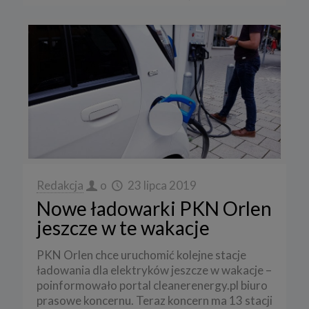
Redakcja
o
23 lipca 2019
Nowe ładowarki PKN Orlen
jeszcze w te wakacje
PKN Orlen chce uruchomić kolejne stacje
ładowania dla elektryków jeszcze w wakacje –
poinformowało portal cleanerenergy.pl biuro
prasowe koncernu. Teraz koncern ma 13 stacji