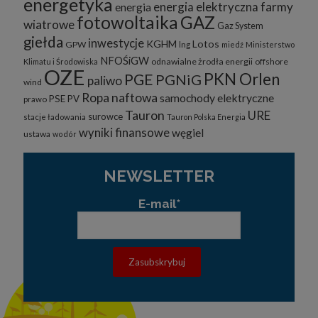
energetyka
energia elektryczna
farmy
energia
fotowoltaika
GAZ
wiatrowe
Gaz System
giełda
inwestycje
KGHM
Lotos
GPW
lng
miedź
Ministerstwo
NFOŚiGW
odnawialne żrodła energii
offshore
Klimatu i Środowiska
OZE
PKN Orlen
PGE
PGNiG
paliwo
wind
Ropa naftowa
samochody elektryczne
PSE
PV
prawo
Tauron
URE
surowce
stacje ładowania
Tauron Polska Energia
wyniki finansowe
węgiel
ustawa
wodór
NEWSLETTER
E-mail*