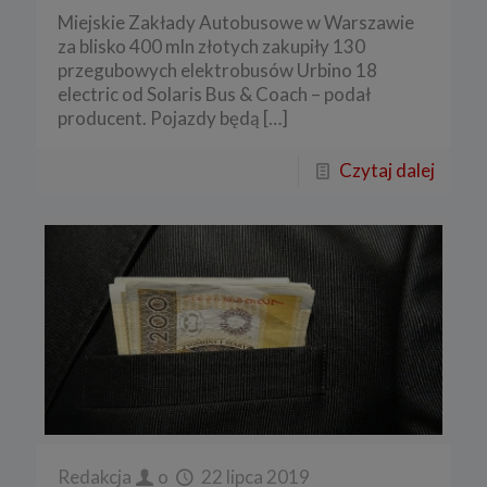
Miejskie Zakłady Autobusowe w Warszawie
za blisko 400 mln złotych zakupiły 130
przegubowych elektrobusów Urbino 18
electric od Solaris Bus & Coach – podał
producent. Pojazdy będą
[…]
Czytaj dalej
Redakcja
o
22 lipca 2019