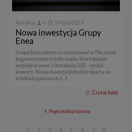
Redakcja
o
19 lipca 2019
Nowa inwestycja Grupy
Enea
Grupa Enea zamierza wybudować w Pile nowe
kogeneracyjne źródło ciepła, które będzie
współpracować z instalacją OZE – podał
koncern. Nowa inwestycja będzie oparta na
źródłach gazowych.
[…]
Czytaj dalej
Poprzednia strona
1
2
3
4
5
6
7
8