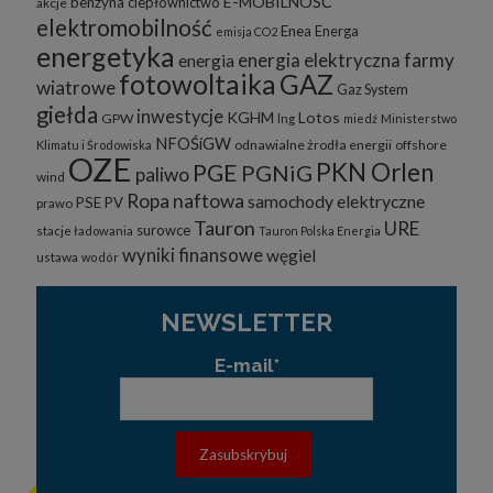
E-MOBILNOŚĆ
benzyna
ciepłownictwo
akcje
elektromobilność
Enea
Energa
emisja CO2
energetyka
energia elektryczna
farmy
energia
fotowoltaika
GAZ
wiatrowe
Gaz System
giełda
inwestycje
KGHM
Lotos
GPW
lng
miedź
Ministerstwo
NFOŚiGW
odnawialne żrodła energii
offshore
Klimatu i Środowiska
OZE
PKN Orlen
PGE
PGNiG
paliwo
wind
Ropa naftowa
samochody elektryczne
PSE
PV
prawo
Tauron
URE
surowce
stacje ładowania
Tauron Polska Energia
wyniki finansowe
węgiel
ustawa
wodór
NEWSLETTER
E-mail*