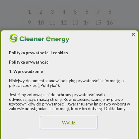
1
2
3
4
5
6
7
8
9
10
11
12
13
14
15
16
17
18
19
20
21
22
23
24
25
26
27
28
29
30
31
32
Polityka prywatności i cookies
33
34
35
36
37
38
39
40
Polityka prywatności
41
42
43
44
45
46
47
48
1. Wprowadzenie
49
50
51
52
53
54
55
56
Niniejszy dokument stanowi politykę prywatności i informację o
plikach cookies („
Polityka
”).
57
58
59
60
61
62
63
64
Jesteśmy zobowiązani do ochrony prywatności osób
65
66
67
68
69
70
71
72
odwiedzających naszą stronę. Równocześnie, szanujemy prawo
użytkowników do prywatności i gwarantujemy im prawo wyboru w
zakresie udostępniania informacji, które ich dotyczą. Dokładamy
73
74
75
76
77
78
79
80
starań, aby przetwarzanie odbywało się zgodnie z obowiązującymi
przepisami, w szczególności rozporządzeniem Parlamentu
81
82
83
84
85
86
87
88
Wyjdź
Europejskiego i Rady (UE) 2016/979 z dnia 27 kwietnia 2016 r. w
sprawie ochrony osób fizycznych w związku z przetwarzaniem
89
90
91
92
93
94
95
96
danych osobowych i w sprawie swobodnego przepływu takich
danych oraz uchylenia dyrektywy 95/46/WE (ogólne