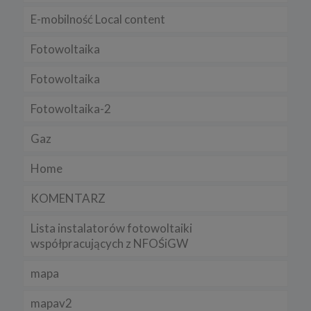
zamieszczenie w serwisie jej nowej wersji.
E-mobilność Local content
Regulamin serwisu
Fotowoltaika
Fotowoltaika
Fotowoltaika-2
Gaz
Home
KOMENTARZ
Lista instalatorów fotowoltaiki
współpracujących z NFOŚiGW
mapa
mapav2