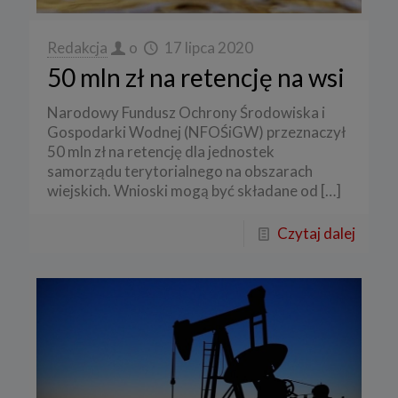
Redakcja
o
17 lipca 2020
50 mln zł na retencję na wsi
Narodowy Fundusz Ochrony Środowiska i
Gospodarki Wodnej (NFOŚiGW) przeznaczył
50 mln zł na retencję dla jednostek
samorządu terytorialnego na obszarach
wiejskich. Wnioski mogą być składane od
[…]
Czytaj dalej