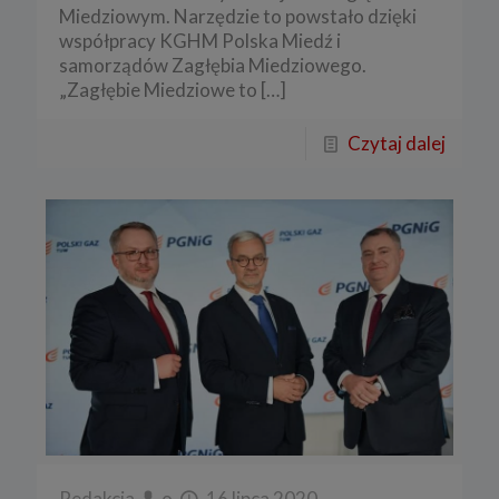
Miedziowym. Narzędzie to powstało dzięki
współpracy KGHM Polska Miedź i
samorządów Zagłębia Miedziowego.
„Zagłębie Miedziowe to
[…]
Czytaj dalej
Redakcja
o
16 lipca 2020