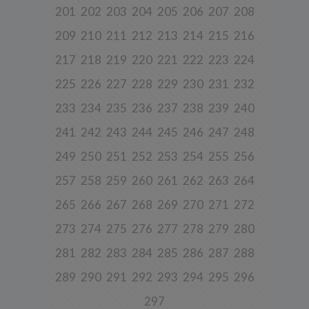
udostępniają w historii przeglądania stron i aplikacji w ramach
201
202
203
204
205
206
207
208
korzystania z naszych usług (wraz ze zautomatyzowaną analizą
aktywności użytkownika na stronie).
209
210
211
212
213
214
215
216
Spółka przetwarza również dane, które użytkownik podaje w celu
założenia konta lub korzystania z usługi newslettera, tj. imię,
217
218
219
220
221
222
223
224
nazwisko, adres e-mail.
225
226
227
228
229
230
231
232
4. Cel i podstawa przetwarzania danych
233
234
235
236
237
238
239
240
Twoje dane będą przetwarzane do celu:
a) realizacji usługi w oparciu o regulamin korzystania z serwisu, jeśli
241
242
243
244
245
246
247
248
użytkownik zarejestruje swoje konto lub skorzysta z usługi
newslettera (podstawa z art. 6 ust. 1 lit. b RODO),
249
250
251
252
253
254
255
256
b) dopasowania treści serwisu do zainteresowań użytkownika, a
257
258
259
260
261
262
263
264
także wykrywania nadużyć oraz pomiarów statystycznych i
udoskonalenia usług, będącego realizacją naszego prawnie
uzasadnionego interesu (podstawa z art. 6 ust. 1 lit. f RODO),
265
266
267
268
269
270
271
272
c) ewentualnego ustalenia, dochodzenia lub obrony przed
273
274
275
276
277
278
279
280
roszczeniami będącego realizacją naszego prawnie uzasadnionego
w tym interesu (podstawa z art. 6 ust. 1 lit. f RODO).
281
282
283
284
285
286
287
288
5. Wymóg podania danych
289
290
291
292
293
294
295
296
Podanie danych w celu realizacji usług jest niezbędne do
świadczenia tych usług. W razie niepodania tych danych usługa nie
297
będzie mogła być świadczona.