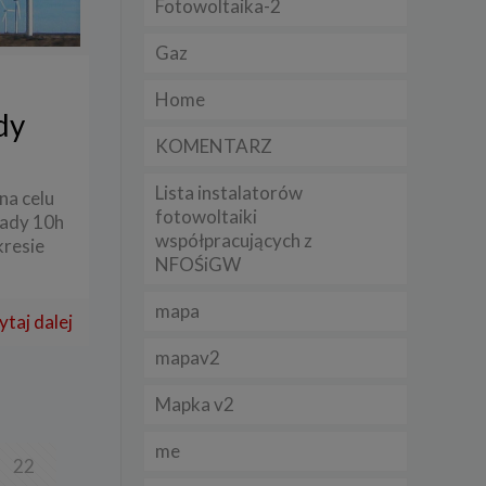
Fotowoltaika-2
Gaz
lądania
lizą
Home
dy
b
KOMENTARZ
Lista instalatorów
na celu
fotowoltaiki
sady 10h
współpracujących z
kresie
struje
NFOŚiGW
adużyć
mapa
rawnie
ytaj dalej
mapav2
izacją
.
Mapka v2
zie
me
22