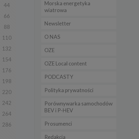
Morska energetyka
44
t
wiatrowa
sobowych
66
Newsletter
88
Twoich
O NAS
110
ba że
prawnie
 lub
132
OZE
y
154
OZE Local content
Twoich
176
rawa –
PODCASTY
198
Polityka prywatności
220
242
Porównywarka samochodów
i te
BEV i P-HEV
ch
264
Prosumenci
286
tingu
ne do
Redakcja
sług