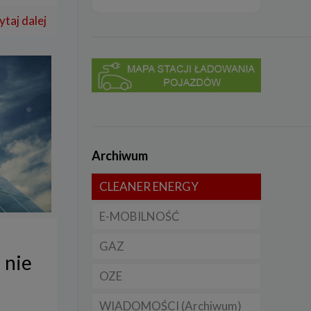
ytaj dalej
Archiwum
CLEANER ENERGY
E-MOBILNOŚĆ
Dla domu
GAZ
Dla firmy
Samochody elektryczne
 nie
EV
OZE
Dla samorządu
CNG
Samochody hybrydowe
WIADOMOŚCI (Archiwum)
LNG
Licznik OZE