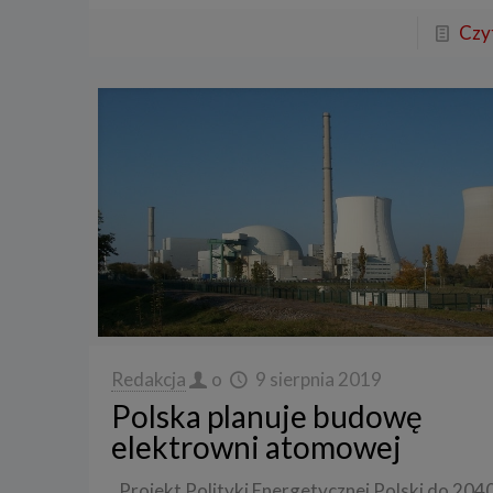
Czyt
Redakcja
o
9 sierpnia 2019
Polska planuje budowę
elektrowni atomowej
„Projekt Polityki Energetycznej Polski do 204