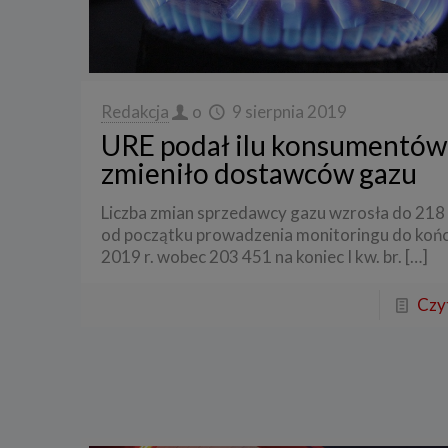
Redakcja
o
9 sierpnia 2019
URE podał ilu konsumentów
zmieniło dostawców gazu
Liczba zmian sprzedawcy gazu wzrosła do 218
od początku prowadzenia monitoringu do końca
2019 r. wobec 203 451 na koniec I kw. br.
[…]
Czyt