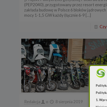
(PEP2040), przygotowany przez resort energi
zakłada budowę w Polsce 6 bloków jądrowych
mocy 1-1,5 GW każdy (łącznie 6-9
[…]
Czyt
Polityk
Polityk
1. Wpr
Redakcja
o
8 sierpnia 2019