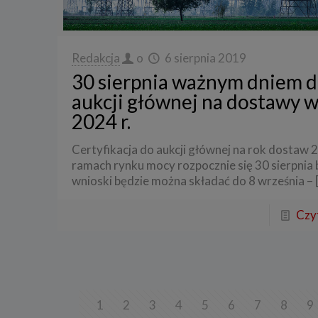
3. Zak
Spółka 
stron i
Redakcja
o
6 sierpnia 2019
aktywno
30 sierpnia ważnym dniem d
Spółka 
aukcji głównej na dostawy 
korzysta
2024 r.
4. Cel 
Twoje d
Certyfikacja do aukcji głównej na rok dostaw 
a) reali
ramach rynku mocy rozpocznie się 30 sierpnia b
swoje ko
wnioski będzie można składać do 8 września –
b) dopa
oraz po
Czyt
uzasadni
c) ewen
naszego
5. Wym
Podanie 
niepoda
1
2
3
4
5
6
7
8
9