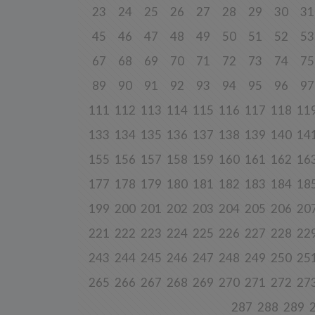
Przetwa
23
24
25
26
27
28
29
30
31
zainter
niezbęd
w tych 
45
46
47
48
49
50
51
52
53
6. Praw
67
68
69
70
71
72
73
74
75
W każde
89
90
91
92
93
94
95
96
97
danych 
będziem
uzasadn
111
112
113
114
115
116
117
118
11
Twoje d
roszcze
133
134
135
136
137
138
139
140
14
W każde
155
156
157
158
159
160
161
162
16
danych 
zaprzes
177
178
179
180
181
182
183
184
18
7. Okr
199
200
201
202
203
204
205
206
20
Twoje 
221
222
223
224
225
226
227
228
22
a) niez
będą świ
dozwolo
243
244
245
246
247
248
249
250
25
statyst
265
266
267
268
269
270
271
272
27
b) niez
usług w
287
288
289
momentu