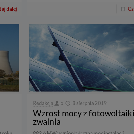
aj dalej
Cz
Redakcja
o
8 sierpnia 2019
Wzrost mocy z fotowoltaiki
zwalnia
0 roku
882,6 MW wyniosła łączna moc instalacji