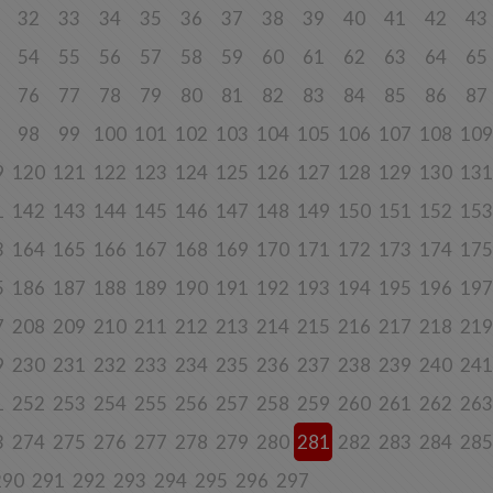
rzanie danych w pozostałych celach tj. dopasowanie treści serwisu do
32
33
34
35
36
37
38
39
40
41
42
43
esowań, pomiarów statystycznych i udoskonalenia usług w ramach serwisu jes
ne w celu zapewnienia wysokiej jakości usług. Niezebranie Twoich danych o
celach może uniemożliwić poprawne świadczenie usług.
54
55
56
57
58
59
60
61
62
63
64
65
o do sprzeciwu
76
77
78
79
80
81
82
83
84
85
86
87
j chwili przysługuje Ci prawo do wniesienia sprzeciwu wobec przetwarzania 
98
99
100
101
102
103
104
105
106
107
108
109
opisanych powyżej. Przestaniemy przetwarzać Twoje dane w tych celach, chy
y w stanie wykazać, że w stosunku do Twoich danych istnieją dla nas ważne 
ione podstawy, które są nadrzędne wobec Twoich interesów, praw i wolności
9
120
121
122
123
124
125
126
127
128
129
130
131
ane będą nam niezbędne do ewentualnego ustalenia, dochodzenia lub obron
ń.
1
142
143
144
145
146
147
148
149
150
151
152
153
j chwili przysługuje Ci prawo do wniesienia sprzeciwu wobec przetwarzania 
3
164
165
166
167
168
169
170
171
172
173
174
175
w celu prowadzenia marketingu bezpośredniego. Jeżeli skorzystasz z tego p
taniemy przetwarzania danych w tym celu.
5
186
187
188
189
190
191
192
193
194
195
196
197
es przechowywania danych
7
208
209
210
211
212
213
214
215
216
217
218
219
dane osobowe:
9
230
231
232
233
234
235
236
237
238
239
240
241
będne do świadczenia usług, będą przechowywane przez okres, w którym usług
adczone, oraz po zakończeniu ich świadczenia, jednak wyłącznie jeżeli jest
ne lub wymagane w świetle obowiązującego prawa np. przetwarzanie w cela
1
252
253
254
255
256
257
258
259
260
261
262
263
ycznych, rozliczeniowych lub w celu dochodzenia roszczeń,
3
274
275
276
277
278
279
280
281
282
283
284
285
będne do dostosowania treści serwisu do zainteresowań, prowadzenia marke
łasnych, pomiarów statystycznych i udoskonalenia usług, będę przechowywa
290
291
292
293
294
295
296
297
 wyrażenia sprzeciwu lub do czasu zakończenia korzystania przez Ciebie z u