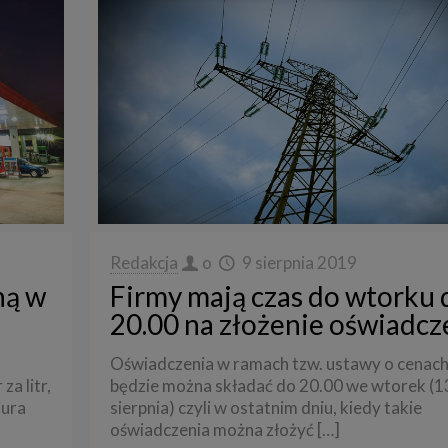
Redakcja
o
9 sierpnia 2019
ną w
Firmy mają czas do wtorku 
20.00 na złożenie oświadcz
Oświadczenia w ramach tzw. ustawy o cenach
a litr,
będzie można składać do 20.00 we wtorek (1
iura
sierpnia) czyli w ostatnim dniu, kiedy takie
oświadczenia można złożyć
[…]