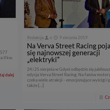
Redakcja
o
9 sierpnia 2019
Na Verva Street Racing poj
się najnowszej generacji
 577
 II kw.
„elektryki”
24 i 25 sierpnia w Gdyni odbędzie się jubileu
edycja Verva Street Racing. Na fanów motory
aj dalej
czeka wiele atrakcji – emocjonujące wyścigi i 
także
[…]
Cz