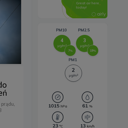
Systemy magazynowania
energii
do
eń
 prądu,
3