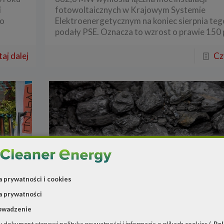
i
fotowoltaicznych w Krajowym Systemie
 o
Elektroenergetycznym na koniec sierpnia teg
podały PSE. Oznacza to wzrost o prawie 150 
aj dalej
Cz
a prywatności i cookies
a prywatności
owadzenie
Redakcja
o
7 sierpnia 2019