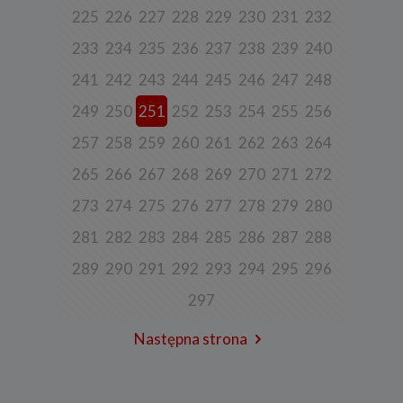
225
226
227
228
229
230
231
232
Spółka przetwarza również dane, które użytkownik podaje w celu
założenia konta lub korzystania z usługi newslettera, tj. imię,
nazwisko, adres e-mail.
233
234
235
236
237
238
239
240
4. Cel i podstawa przetwarzania danych
241
242
243
244
245
246
247
248
Twoje dane będą przetwarzane do celu:
249
250
251
252
253
254
255
256
a) realizacji usługi w oparciu o regulamin korzystania z serwisu, jeśli
użytkownik zarejestruje swoje konto lub skorzysta z usługi
257
258
259
260
261
262
263
264
newslettera (podstawa z art. 6 ust. 1 lit. b RODO),
265
266
267
268
269
270
271
272
b) dopasowania treści serwisu do zainteresowań użytkownika, a
także wykrywania nadużyć oraz pomiarów statystycznych i
273
274
275
276
277
278
279
280
udoskonalenia usług, będącego realizacją naszego prawnie
uzasadnionego interesu (podstawa z art. 6 ust. 1 lit. f RODO),
281
282
283
284
285
286
287
288
c) ewentualnego ustalenia, dochodzenia lub obrony przed
roszczeniami będącego realizacją naszego prawnie uzasadnionego
289
290
291
292
293
294
295
296
w tym interesu (podstawa z art. 6 ust. 1 lit. f RODO).
297
5. Wymóg podania danych
Podanie danych w celu realizacji usług jest niezbędne do
Następna strona
świadczenia tych usług. W razie niepodania tych danych usługa nie
będzie mogła być świadczona.
Przetwarzanie danych w pozostałych celach tj. dopasowanie treści
serwisu do zainteresowań, pomiarów statystycznych i