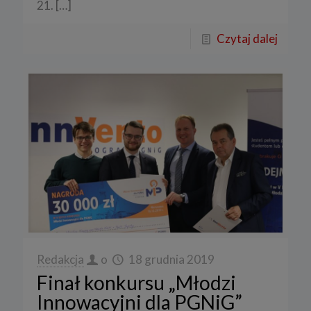
21.
[…]
Czytaj dalej
Redakcja
o
18 grudnia 2019
Finał konkursu „Młodzi
Innowacyjni dla PGNiG”