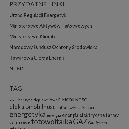
PRZYDATNE LINKI
Urząd Regulacji Energetyki
Ministerstwo Aktywów Państwowych
Ministerstwo Klimatu
Narodowy Fundusz Ochrony Środowiska
Towarowa Giełda Energii
NCBR
TAGI
E-MOBILNOŚĆ
benzyna
ciepłownictwo
akcje
elektromobilność
Enea
Energa
emisja CO2
energetyka
energia elektryczna
farmy
energia
fotowoltaika
GAZ
wiatrowe
Gaz System