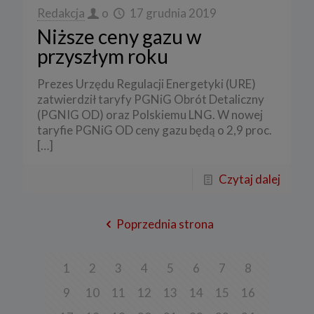
Redakcja
o
17 grudnia 2019
Niższe ceny gazu w
przyszłym roku
Prezes Urzędu Regulacji Energetyki (URE)
zatwierdził taryfy PGNiG Obrót Detaliczny
(PGNIG OD) oraz Polskiemu LNG. W nowej
taryfie PGNiG OD ceny gazu będą o 2,9 proc.
[…]
Czytaj dalej
Poprzednia strona
1
2
3
4
5
6
7
8
9
10
11
12
13
14
15
16