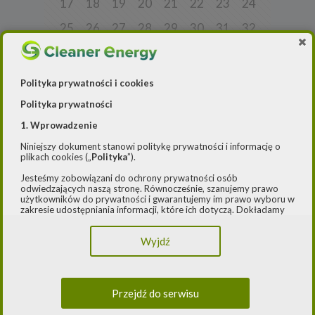
17
18
19
20
21
22
23
24
25
26
27
28
29
30
31
32
33
34
35
36
37
38
39
40
41
42
43
44
45
46
47
48
Polityka prywatności i cookies
49
50
51
52
53
54
55
56
Polityka prywatności
57
58
59
60
61
62
63
64
1. Wprowadzenie
Niniejszy dokument stanowi politykę prywatności i informację o
65
66
67
68
69
70
71
72
plikach cookies („
Polityka
”).
73
74
75
76
77
78
79
80
Jesteśmy zobowiązani do ochrony prywatności osób
odwiedzających naszą stronę. Równocześnie, szanujemy prawo
81
82
83
84
85
86
87
88
użytkowników do prywatności i gwarantujemy im prawo wyboru w
zakresie udostępniania informacji, które ich dotyczą. Dokładamy
starań, aby przetwarzanie odbywało się zgodnie z obowiązującymi
89
90
91
92
93
94
95
96
przepisami, w szczególności rozporządzeniem Parlamentu
Wyjdź
Europejskiego i Rady (UE) 2016/979 z dnia 27 kwietnia 2016 r. w
97
98
99
100
101
102
103
104
sprawie ochrony osób fizycznych w związku z przetwarzaniem
danych osobowych i w sprawie swobodnego przepływu takich
105
106
107
108
109
110
111
112
danych oraz uchylenia dyrektywy 95/46/WE (ogólne
rozporządzenie o ochronie danych) („
RODO
”) oraz ustawą z dnia
Przejdź do serwisu
10 maja 2018 roku o ochronie danych osobowych („
UODO
”).
113
114
115
116
117
118
119
120