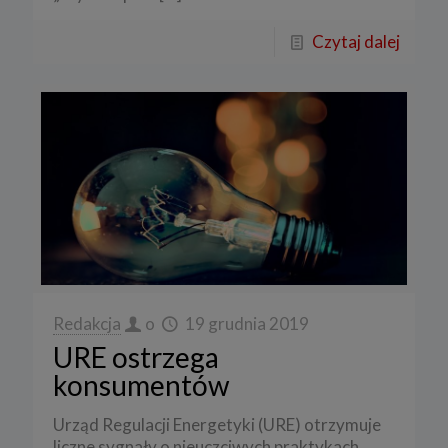
Czytaj dalej
Redakcja
o
19 grudnia 2019
URE ostrzega
konsumentów
Urząd Regulacji Energetyki (URE) otrzymuje
liczne sygnały o nieuczciwych praktykach