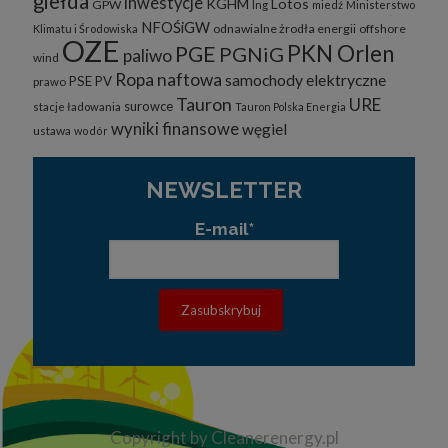
giełda
inwestycje
KGHM
Lotos
GPW
lng
miedź
Ministerstwo
NFOŚiGW
odnawialne żrodła energii
offshore
Klimatu i Środowiska
OZE
PKN Orlen
PGE
PGNiG
paliwo
wind
Ropa naftowa
samochody elektryczne
PSE
PV
prawo
Tauron
URE
surowce
stacje ładowania
Tauron Polska Energia
wyniki finansowe
węgiel
ustawa
wodór
NEWSLETTER
E-mail*
Copyright by Cleanerenergy.pl