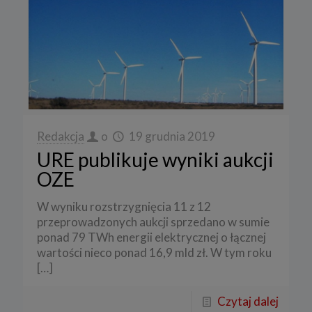
Redakcja
o
19 grudnia 2019
URE publikuje wyniki aukcji
OZE
W wyniku rozstrzygnięcia 11 z 12
przeprowadzonych aukcji sprzedano w sumie
ponad 79 TWh energii elektrycznej o łącznej
wartości nieco ponad 16,9 mld zł. W tym roku
[…]
Czytaj dalej