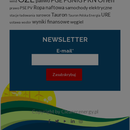
PGE
PGNiG
paliwo
wind
Ropa naftowa
samochody elektryczne
PSE
PV
prawo
Tauron
URE
surowce
stacje ładowania
Tauron Polska Energia
wyniki finansowe
węgiel
ustawa
wodór
NEWSLETTER
E-mail*
Copyright by Cleanerenergy.pl