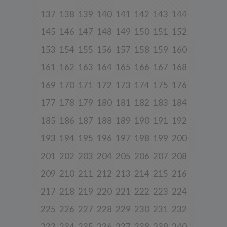
Niniejsza Polityka dotyczy przetwarzania danych osobowych,
których administratorem jest Cleaner Energy spółka z ograniczoną
137
138
139
140
141
142
143
144
odpowiedzialnością sp. k. z siedzibą w Warszawie, przy ul.
Dąbrowieckiej 6A lok. 6, 03-932 Warszawa, wpisana do rejestru
145
146
147
148
149
150
151
152
przedsiębiorców Krajowego Rejestru Sądowego, prowadzonego
przez Sąd Rejonowy dla m. st. Warszawy w Warszawie, XIII
Wydział Gospodarczy Krajowego Rejestru Sądowego za numerem
153
154
155
156
157
158
159
160
KRS 0000770248, REGON 382497533, NIP 1132992861
(„
Spółka
”).
161
162
163
164
165
166
167
168
Spółka, jako administrator danych osobowych, decyduje o celach i
169
170
171
172
173
174
175
176
sposobach przetwarzania danych osobowych użytkowników.
W sprawach ochrony swoich danych osobowych możesz
177
178
179
180
181
182
183
184
skontaktować się z nami:
185
186
187
188
189
190
191
192
a) pod adresem e-mail:
rodo@cleanerenergy.pl
193
194
195
196
197
198
199
200
b) pisemnie na adres siedziby Spółki.
201
202
203
204
205
206
207
208
3. Zakres przetwarzanych danych
209
210
211
212
213
214
215
216
Spółka przetwarza dane, które użytkownicy podają lub
217
218
219
220
221
222
223
224
udostępniają w historii przeglądania stron i aplikacji w ramach
korzystania z naszych usług (wraz ze zautomatyzowaną analizą
aktywności użytkownika na stronie).
225
226
227
228
229
230
231
232
Spółka przetwarza również dane, które użytkownik podaje w celu
233
234
235
236
237
238
239
240