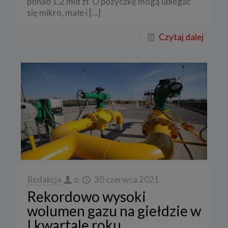
ponad 1,2 mld zł. O pożyczkę mogą ubiegać
się mikro, małe i
[…]
Czytaj dalej
Redakcja
o
30 czerwca 2021
Rekordowo wysoki
wolumen gazu na giełdzie w
I kwartale roku