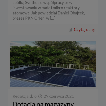
spółką Synthos o współpracy przy
inwestowaniu w małe i mikro reaktory
atomowe. Jak powiedział Daniel Obajtek,
prezes PKN Orlen, w
[…]
Czytaj dalej
Redakcja
o
29 czerwca 2021
Dotacja na magazyny