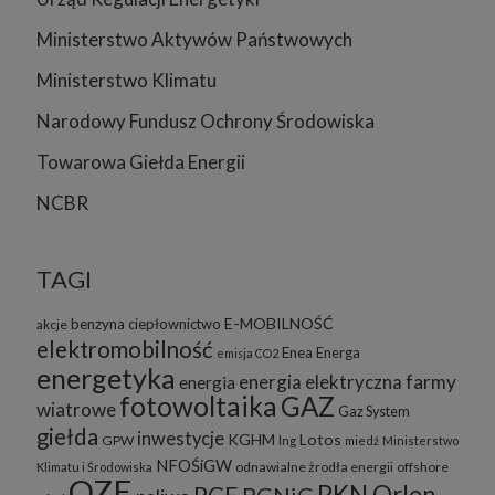
Ministerstwo Aktywów Państwowych
Ministerstwo Klimatu
Narodowy Fundusz Ochrony Środowiska
Towarowa Giełda Energii
NCBR
TAGI
E-MOBILNOŚĆ
benzyna
ciepłownictwo
akcje
elektromobilność
Enea
Energa
emisja CO2
energetyka
energia elektryczna
farmy
energia
fotowoltaika
GAZ
wiatrowe
Gaz System
giełda
inwestycje
KGHM
Lotos
GPW
lng
miedź
Ministerstwo
NFOŚiGW
odnawialne żrodła energii
offshore
Klimatu i Środowiska
OZE
PKN Orlen