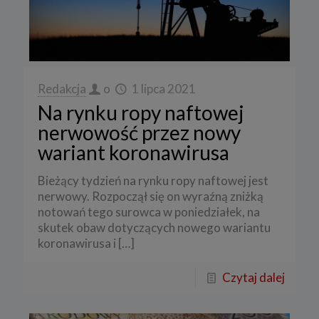
Redakcja
o
1 lipca 2021
Na rynku ropy naftowej
nerwowość przez nowy
wariant koronawirusa
Bieżący tydzień na rynku ropy naftowej jest
nerwowy. Rozpoczął się on wyraźną zniżką
notowań tego surowca w poniedziałek, na
skutek obaw dotyczących nowego wariantu
koronawirusa i
[…]
Czytaj dalej