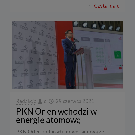
Czytaj dalej
Redakcja
o
29 czerwca 2021
PKN Orlen wchodzi w
energię atomową
PKN Orlen podpisał umowę ramową ze