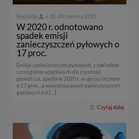
Redakcja
o
30 czerwca 2021
W 2020 r. odnotowano
spadek emisji
zanieczyszczeń pyłowych o
17 proc.
Emisja zanieczyszczeń pyłowych, z zakładów
szczególnie uciążliwych dla czystości
powietrza, spadła w 2020 r. w ujęciu rocznym
o 17 proc., a wyemitowanych zanieczyszczeń
gazowych o 6
[…]
Czytaj dalej