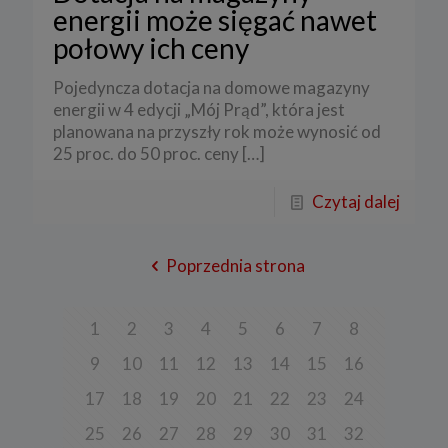
energii może sięgać nawet
połowy ich ceny
Pojedyncza dotacja na domowe magazyny
energii w 4 edycji „Mój Prąd”, która jest
planowana na przyszły rok może wynosić od
25 proc. do 50 proc. ceny
[…]
Czytaj dalej
Poprzednia strona
1
2
3
4
5
6
7
8
9
10
11
12
13
14
15
16
17
18
19
20
21
22
23
24
25
26
27
28
29
30
31
32