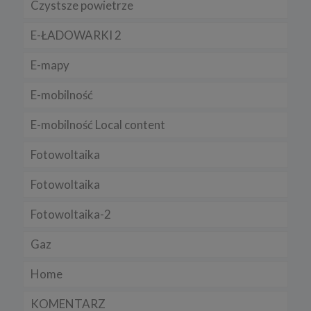
Czystsze powietrze
Pamiętaj, że zmiana ustawienia plików cookies i podobnych
technologii może wpłynąć na sposób funkcjonowania naszego
serwisu.
E-ŁADOWARKI 2
Niniejsza Polityka może być co pewien czas aktualizowana poprzez
zamieszczenie w serwisie jej nowej wersji.
E-mapy
Regulamin serwisu
E-mobilność
E-mobilność Local content
Fotowoltaika
Fotowoltaika
Fotowoltaika-2
Gaz
Home
KOMENTARZ