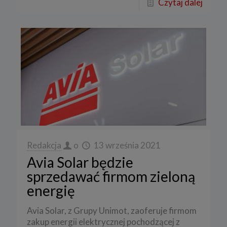
Czytaj dalej
Redakcja
o
13 września 2021
Avia Solar będzie
sprzedawać firmom zieloną
energię
Avia Solar, z Grupy Unimot, zaoferuje firmom
zakup energii elektrycznej pochodzącej z