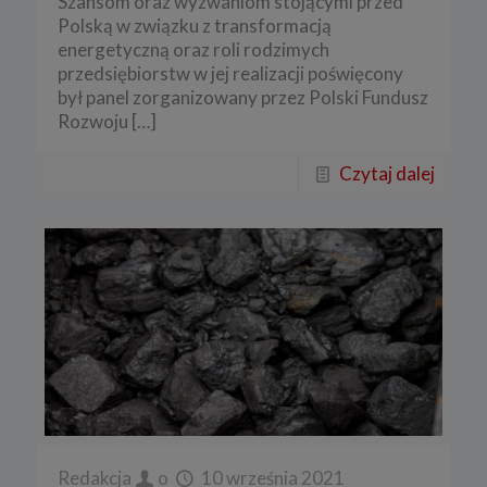
Szansom oraz wyzwaniom stojącymi przed
Polską w związku z transformacją
energetyczną oraz roli rodzimych
przedsiębiorstw w jej realizacji poświęcony
był panel zorganizowany przez Polski Fundusz
Rozwoju
[…]
Czytaj dalej
Redakcja
o
10 września 2021