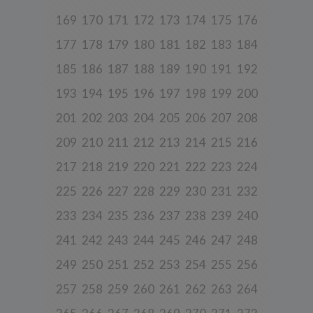
169
170
171
172
173
174
175
176
3. Zakres przetwarzanych danych
177
178
179
180
181
182
183
184
Spółka przetwarza dane, które użytkownicy podają lub
udostępniają w historii przeglądania stron i aplikacji w ramach
185
186
187
188
189
190
191
192
korzystania z naszych usług (wraz ze zautomatyzowaną analizą
aktywności użytkownika na stronie).
193
194
195
196
197
198
199
200
Spółka przetwarza również dane, które użytkownik podaje w celu
założenia konta lub korzystania z usługi newslettera, tj. imię,
201
202
203
204
205
206
207
208
nazwisko, adres e-mail.
209
210
211
212
213
214
215
216
4. Cel i podstawa przetwarzania danych
Twoje dane będą przetwarzane do celu:
217
218
219
220
221
222
223
224
a) realizacji usługi w oparciu o regulamin korzystania z serwisu, jeśli
225
226
227
228
229
230
231
232
użytkownik zarejestruje swoje konto lub skorzysta z usługi
newslettera (podstawa z art. 6 ust. 1 lit. b RODO),
233
234
235
236
237
238
239
240
b) dopasowania treści serwisu do zainteresowań użytkownika, a
także wykrywania nadużyć oraz pomiarów statystycznych i
241
242
243
244
245
246
247
248
udoskonalenia usług, będącego realizacją naszego prawnie
uzasadnionego interesu (podstawa z art. 6 ust. 1 lit. f RODO),
249
250
251
252
253
254
255
256
c) ewentualnego ustalenia, dochodzenia lub obrony przed
257
258
259
260
261
262
263
264
roszczeniami będącego realizacją naszego prawnie uzasadnionego
w tym interesu (podstawa z art. 6 ust. 1 lit. f RODO).