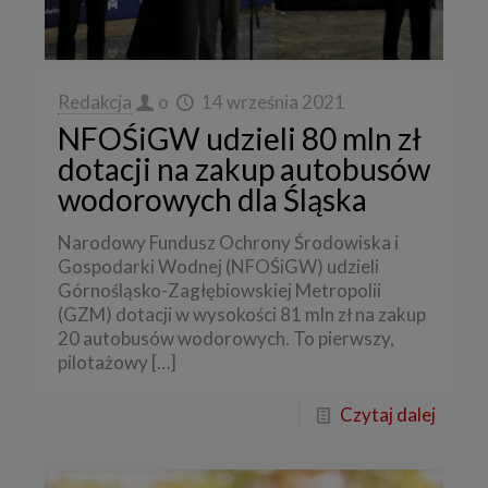
Redakcja
o
14 września 2021
NFOŚiGW udzieli 80 mln zł
dotacji na zakup autobusów
wodorowych dla Śląska
Narodowy Fundusz Ochrony Środowiska i
Gospodarki Wodnej (NFOŚiGW) udzieli
Górnośląsko-Zagłębiowskiej Metropolii
(GZM) dotacji w wysokości 81 mln zł na zakup
20 autobusów wodorowych. To pierwszy,
pilotażowy
[…]
Czytaj dalej