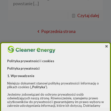
powstanie
[…]
Czytaj dalej
Poprzednia strona
1
2
3
4
5
6
7
8
9
10
11
12
13
14
15
16
Polityka prywatności i cookies
17
18
19
20
21
22
23
24
Polityka prywatności
25
26
27
28
29
30
31
32
1. Wprowadzenie
33
34
35
36
37
38
39
40
Niniejszy dokument stanowi politykę prywatności i informację o
plikach cookies („
Polityka
”).
41
42
43
44
45
46
47
48
Jesteśmy zobowiązani do ochrony prywatności osób
odwiedzających naszą stronę. Równocześnie, szanujemy prawo
49
50
51
52
53
54
55
56
użytkowników do prywatności i gwarantujemy im prawo wyboru w
zakresie udostępniania informacji, które ich dotyczą. Dokładamy
57
58
59
60
61
62
63
64
starań, aby przetwarzanie odbywało się zgodnie z obowiązującymi