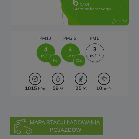
Systemy magazynowania energii
9. Prawa podmiotów danych
Zgodnie z RODO, przysługuje Ci:
a) prawo dostępu do swoich danych oraz otrzymania ich kopii;
b) prawo do sprostowania (poprawiania) swoich danych;
c) prawo do usunięcia danych, ograniczenia przetwarzania danych;
d) prawo do wniesienia sprzeciwu wobec przetwarzania danych;
e) prawo do przenoszenia danych;
f) prawo do wniesienia skargi do organu nadzorczego.
10 .Przekazywanie danych do państwa trzeciego lub
organizacji międzynarodowej
Nie przekazujemy Twoich danych poza teren Europejskiego
Obszaru Gospodarczego.
Pliki cookies
1. Co to są pliki cookies?
Cookies to fragmenty informacji, które są przechowywane na
Twoim komputerze, tablecie lub telefonie („Urządzenia końcowe”),
w momencie gdy odwiedzasz stronę internetową. Cookies