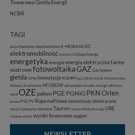
Towarowa Giełda Energii
NCBR
TAGI
E-MOBILNOŚĆ
benzyna
ciepłownictwo
akcje
elektromobilność
Enea
Energa
emisja CO2
energetyka
energia elektryczna
farmy
energia
fotowoltaika
GAZ
wiatrowe
Gaz System
giełda
inwestycje
KGHM
Lotos
GPW
lng
miedź
Ministerstwo
NFOŚiGW
odnawialne żrodła energii
offshore
Klimatu i Środowiska
OZE
PKN Orlen
PGE
PGNiG
paliwo
wind
Ropa naftowa
samochody elektryczne
PSE
PV
prawo
Tauron
URE
surowce
stacje ładowania
Tauron Polska Energia
wyniki finansowe
węgiel
ustawa
wodór
NEWSLETTER