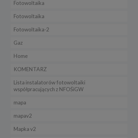
Regulamin serwisu
Fotowoltaika
Fotowoltaika
Fotowoltaika-2
Gaz
Home
KOMENTARZ
Lista instalatorów fotowoltaiki
współpracujących z NFOŚiGW
mapa
mapav2
Mapka v2