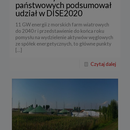
państwowych podsumował
udział w DISE2020
11 GW energii z morskich farm wiatrowych
do 2040 r i przedstawienie do końca roku
pomysłu na wydzielenie aktywów węglowych
ze spółek energetycznych, to główne punkty
[…]
Czytaj dalej