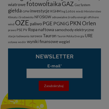
fotowoltaika
GAZ
wiatrowe
Gaz System
giełda
inwestycje
KGHM
Lotos
GPW
lng
miedź
Ministerstwo
NFOŚiGW
odnawialne żrodła energii
offshore
Klimatu i Środowiska
OZE
PKN Orlen
PGE
PGNiG
paliwo
wind
Ropa naftowa
samochody elektryczne
PSE
PV
prawo
Tauron
URE
surowce
stacje ładowania
Tauron Polska Energia
wyniki finansowe
węgiel
ustawa
wodór
NEWSLETTER
E-mail*