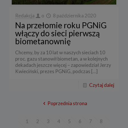
Redakcja
o
8 października 2020
Na przełomie roku PGNiG
włączy do sieci pierwszą
biometanownię
Chcemy, by za 10 lat w naszych sieciach 10
proc. gazu stanowił biometan, a w kolejnych
dekadach jeszcze więcej – zapowiedział Jerzy
Kwieciński, prezes PGNiG, podczas
[…]
Czytaj dalej
Poprzednia strona
1
2
3
4
5
6
7
8