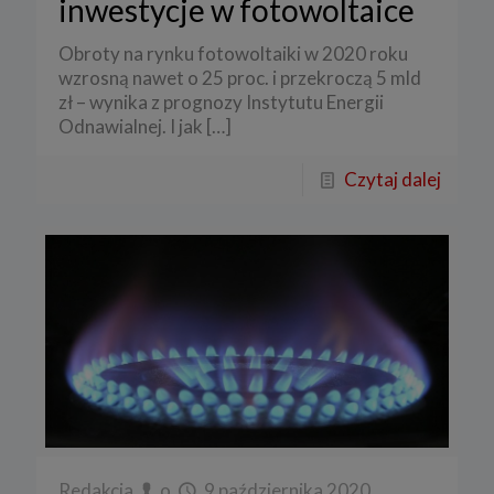
inwestycje w fotowoltaice
Obroty na rynku fotowoltaiki w 2020 roku
wzrosną nawet o 25 proc. i przekroczą 5 mld
zł – wynika z prognozy Instytutu Energii
Odnawialnej. I jak
[…]
Czytaj dalej
Redakcja
o
9 października 2020