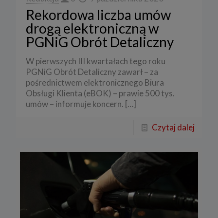
Rekordowa liczba umów
drogą elektroniczną w
PGNiG Obrót Detaliczny
W pierwszych III kwartałach tego roku
PGNiG Obrót Detaliczny zawarł – za
pośrednictwem elektronicznego Biura
Obsługi Klienta (eBOK) – prawie 500 tys.
umów – informuje koncern.
[…]
Czytaj dalej