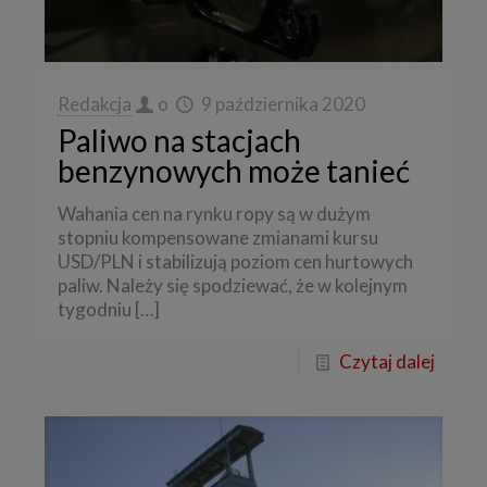
Redakcja
o
9 października 2020
Paliwo na stacjach
benzynowych może tanieć
Wahania cen na rynku ropy są w dużym
stopniu kompensowane zmianami kursu
USD/PLN i stabilizują poziom cen hurtowych
paliw. Należy się spodziewać, że w kolejnym
tygodniu
[…]
Czytaj dalej