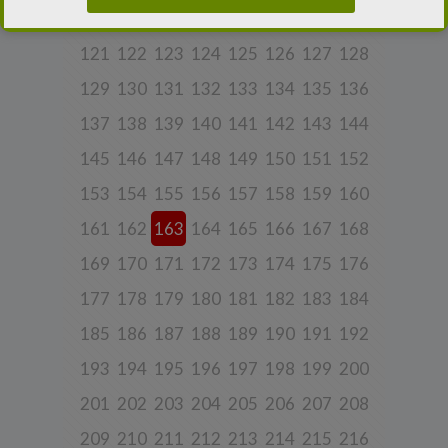
113
114
115
116
117
118
119
120
2.
Administrator danych osobowych
121
122
123
124
125
126
127
128
Niniejsza Polityka dotyczy przetwarzania danych osobowych,
których administratorem jest Cleaner Energy spółka z ograniczoną
odpowiedzialnością sp. k. z siedzibą w Warszawie, przy ul.
129
130
131
132
133
134
135
136
Dąbrowieckiej 6A lok. 6, 03-932 Warszawa, wpisana do rejestru
przedsiębiorców Krajowego Rejestru Sądowego, prowadzonego
137
138
139
140
141
142
143
144
przez Sąd Rejonowy dla m. st. Warszawy w Warszawie, XIII
Wydział Gospodarczy Krajowego Rejestru Sądowego za numerem
145
146
147
148
149
150
151
152
KRS 0000770248, REGON 382497533, NIP 1132992861
(„
Spółka
”).
153
154
155
156
157
158
159
160
Spółka, jako administrator danych osobowych, decyduje o celach i
sposobach przetwarzania danych osobowych użytkowników.
161
162
163
164
165
166
167
168
W sprawach ochrony swoich danych osobowych możesz
169
170
171
172
173
174
175
176
skontaktować się z nami:
a) pod adresem e-mail:
rodo@cleanerenergy.pl
177
178
179
180
181
182
183
184
b) pisemnie na adres siedziby Spółki.
185
186
187
188
189
190
191
192
193
194
195
196
197
198
199
200
3. Zakres przetwarzanych danych
201
202
203
204
205
206
207
208
Spółka przetwarza dane, które użytkownicy podają lub
udostępniają w historii przeglądania stron i aplikacji w ramach
209
210
211
212
213
214
215
216
korzystania z naszych usług (wraz ze zautomatyzowaną analizą