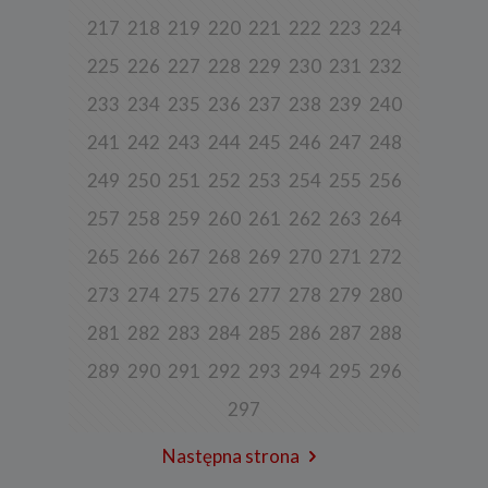
aktywności użytkownika na stronie).
217
218
219
220
221
222
223
224
Spółka przetwarza również dane, które użytkownik podaje w celu
założenia konta lub korzystania z usługi newslettera, tj. imię,
225
226
227
228
229
230
231
232
nazwisko, adres e-mail.
233
234
235
236
237
238
239
240
4. Cel i podstawa przetwarzania danych
241
242
243
244
245
246
247
248
Twoje dane będą przetwarzane do celu:
a) realizacji usługi w oparciu o regulamin korzystania z serwisu, jeśli
249
250
251
252
253
254
255
256
użytkownik zarejestruje swoje konto lub skorzysta z usługi
newslettera (podstawa z art. 6 ust. 1 lit. b RODO),
257
258
259
260
261
262
263
264
b) dopasowania treści serwisu do zainteresowań użytkownika, a
265
266
267
268
269
270
271
272
także wykrywania nadużyć oraz pomiarów statystycznych i
udoskonalenia usług, będącego realizacją naszego prawnie
uzasadnionego interesu (podstawa z art. 6 ust. 1 lit. f RODO),
273
274
275
276
277
278
279
280
c) ewentualnego ustalenia, dochodzenia lub obrony przed
281
282
283
284
285
286
287
288
roszczeniami będącego realizacją naszego prawnie uzasadnionego
w tym interesu (podstawa z art. 6 ust. 1 lit. f RODO).
289
290
291
292
293
294
295
296
5. Wymóg podania danych
297
Podanie danych w celu realizacji usług jest niezbędne do
świadczenia tych usług. W razie niepodania tych danych usługa nie
będzie mogła być świadczona.
Następna strona
Przetwarzanie danych w pozostałych celach tj. dopasowanie treści